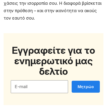
χάσεις την ισορροπία σου. Η διαφορά βρίσκεται
στην πρόθεση – και στην ικανότητα να ακούς
τον εαυτό σου.
Εγγραφείτε για το
ενημερωτικό μας
δελτίο
Μητρώο