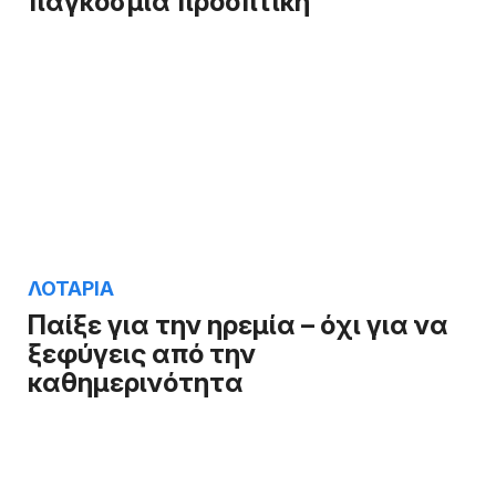
παγκόσμια προοπτική
ΛΟΤΑΡΊΑ
Παίξε για την ηρεμία – όχι για να
ξεφύγεις από την
καθημερινότητα