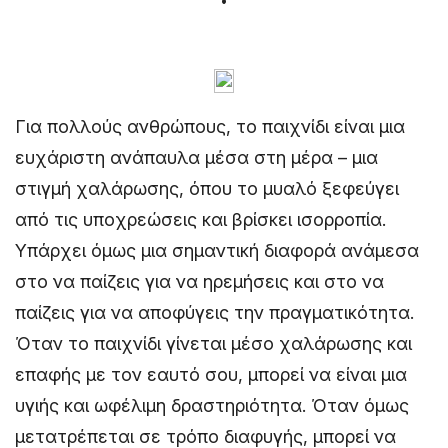
Για πολλούς ανθρώπους, το παιχνίδι είναι μια
ευχάριστη ανάπαυλα μέσα στη μέρα – μια
στιγμή χαλάρωσης, όπου το μυαλό ξεφεύγει
από τις υποχρεώσεις και βρίσκει ισορροπία.
Υπάρχει όμως μια σημαντική διαφορά ανάμεσα
στο να παίζεις για να ηρεμήσεις και στο να
παίζεις για να αποφύγεις την πραγματικότητα.
Όταν το παιχνίδι γίνεται μέσο χαλάρωσης και
επαφής με τον εαυτό σου, μπορεί να είναι μια
υγιής και ωφέλιμη δραστηριότητα. Όταν όμως
μετατρέπεται σε τρόπο διαφυγής, μπορεί να