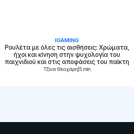
IGAMING
Ρουλέτα με όλες τις αισθήσεις: Χρώματα,
ήχοι και κίνηση στην ψυχολογία του
παιχνιδιού και στις αποφάσεις του παίκτη
Τζίνα Θεοχάρη
5 min