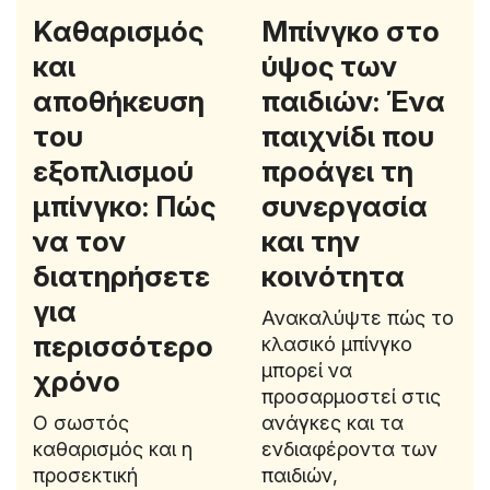
Καθαρισμός
Μπίνγκο στο
και
ύψος των
αποθήκευση
παιδιών: Ένα
του
παιχνίδι που
εξοπλισμού
προάγει τη
μπίνγκο: Πώς
συνεργασία
να τον
και την
διατηρήσετε
κοινότητα
για
Ανακαλύψτε πώς το
περισσότερο
κλασικό μπίνγκο
μπορεί να
χρόνο
προσαρμοστεί στις
Ο σωστός
ανάγκες και τα
καθαρισμός και η
ενδιαφέροντα των
προσεκτική
παιδιών,