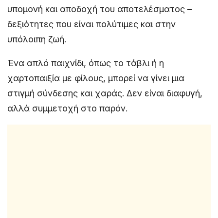
υπομονή και αποδοχή του αποτελέσματος –
δεξιότητες που είναι πολύτιμες και στην
υπόλοιπη ζωή.
Ένα απλό παιχνίδι, όπως το τάβλι ή η
χαρτοπαιξία με φίλους, μπορεί να γίνει μια
στιγμή σύνδεσης και χαράς. Δεν είναι διαφυγή,
αλλά συμμετοχή στο παρόν.