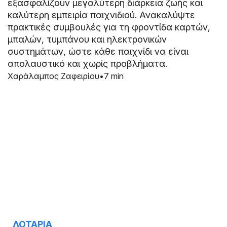
εξασφαλίζουν μεγαλύτερη διάρκεια ζωής και
καλύτερη εμπειρία παιχνιδιού. Ανακαλύψτε
πρακτικές συμβουλές για τη φροντίδα καρτών,
μπαλών, τυμπάνου και ηλεκτρονικών
συστημάτων, ώστε κάθε παιχνίδι να είναι
απολαυστικό και χωρίς προβλήματα.
Χαράλαμπος Ζαφειρίου
7 min
ΛΟΤΑΡΊΑ