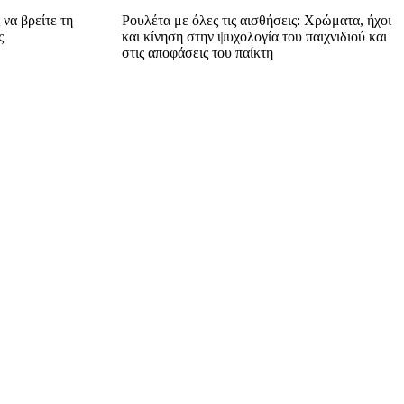
να βρείτε τη
Ρουλέτα με όλες τις αισθήσεις: Χρώματα, ήχοι
ς
και κίνηση στην ψυχολογία του παιχνιδιού και
στις αποφάσεις του παίκτη