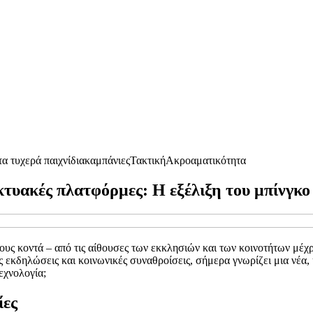
α τυχερά παιχνίδια
καμπάνιες
Τακτική
Ακροαματικότητα
ικτυακές πλατφόρμες: Η εξέλιξη του μπίνγκ
πους κοντά – από τις αίθουσες των εκκλησιών και των κοινοτήτων μέχ
ς εκδηλώσεις και κοινωνικές συναθροίσεις, σήμερα γνωρίζει μια νέα
εχνολογία;
ίες