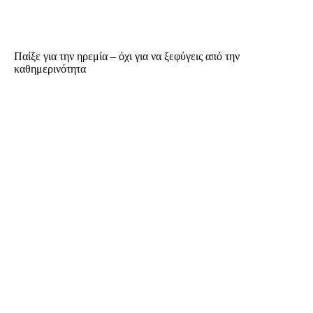
Παίξε για την ηρεμία – όχι για να ξεφύγεις από την
καθημερινότητα