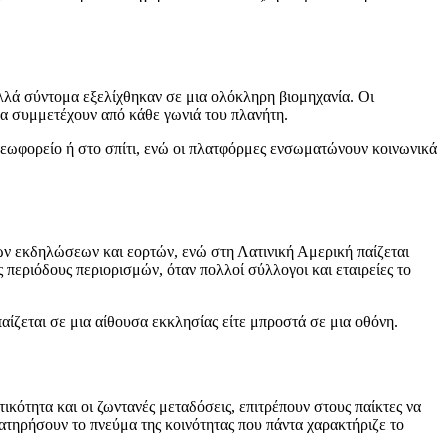
 αλλά σύντομα εξελίχθηκαν σε μια ολόκληρη βιομηχανία. Οι
να συμμετέχουν από κάθε γωνιά του πλανήτη.
 λεωφορείο ή στο σπίτι, ενώ οι πλατφόρμες ενσωματώνουν κοινωνικά
ικών εκδηλώσεων και εορτών, ενώ στη Λατινική Αμερική παίζεται
ς περιόδους περιορισμών, όταν πολλοί σύλλογοι και εταιρείες το
 παίζεται σε μια αίθουσα εκκλησίας είτε μπροστά σε μια οθόνη.
ικότητα και οι ζωντανές μεταδόσεις, επιτρέπουν στους παίκτες να
ιατηρήσουν το πνεύμα της κοινότητας που πάντα χαρακτήριζε το