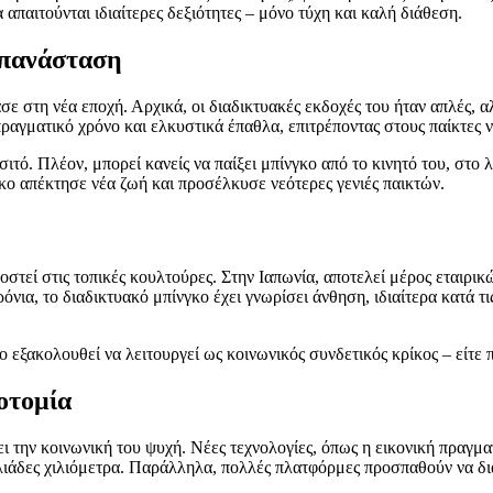
 απαιτούνται ιδιαίτερες δεξιότητες – μόνο τύχη και καλή διάθεση.
επανάσταση
ασε στη νέα εποχή. Αρχικά, οι διαδικτυακές εκδοχές του ήταν απλές,
ραγματικό χρόνο και ελκυστικά έπαθλα, επιτρέποντας στους παίκτες 
ιτό. Πλέον, μπορεί κανείς να παίξει μπίνγκο από το κινητό του, στο
γκο απέκτησε νέα ζωή και προσέλκυσε νεότερες γενιές παικτών.
μοστεί στις τοπικές κουλτούρες. Στην Ιαπωνία, αποτελεί μέρος εταιρ
νια, το διαδικτυακό μπίνγκο έχει γνωρίσει άνθηση, ιδιαίτερα κατά τι
γκο εξακολουθεί να λειτουργεί ως κοινωνικός συνδετικός κρίκος – είτε
οτομία
ι την κοινωνική του ψυχή. Νέες τεχνολογίες, όπως η εικονική πραγματ
χιλιάδες χιλιόμετρα. Παράλληλα, πολλές πλατφόρμες προσπαθούν να δ