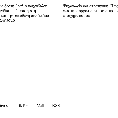
α ζεστή βραδιά παιχνιδιών:
Ψυχαγωγία και στρατηγική: Πώς 
χνίδια με έμφαση στη
σωστή ισορροπία στις απαιτήσει
 και την υπεύθυνη διασκέδαση
στοιχηματισμού
ταγωνισμό
terest
TikTok
Mail
RSS