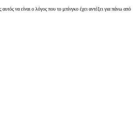
ς αυτός να είναι ο λόγος που το μπίνγκο έχει αντέξει για πάνω από