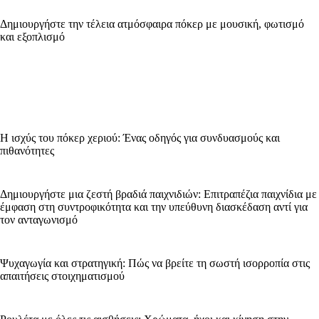
Δημιουργήστε την τέλεια ατμόσφαιρα πόκερ με μουσική, φωτισμό
και εξοπλισμό
Η ισχύς του πόκερ χεριού: Ένας οδηγός για συνδυασμούς και
πιθανότητες
Δημιουργήστε μια ζεστή βραδιά παιχνιδιών: Επιτραπέζια παιχνίδια με
έμφαση στη συντροφικότητα και την υπεύθυνη διασκέδαση αντί για
τον ανταγωνισμό
Ψυχαγωγία και στρατηγική: Πώς να βρείτε τη σωστή ισορροπία στις
απαιτήσεις στοιχηματισμού