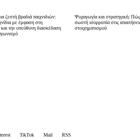
α ζεστή βραδιά παιχνιδιών:
Ψυχαγωγία και στρατηγική: Πώς 
χνίδια με έμφαση στη
σωστή ισορροπία στις απαιτήσει
 και την υπεύθυνη διασκέδαση
στοιχηματισμού
ταγωνισμό
terest
TikTok
Mail
RSS