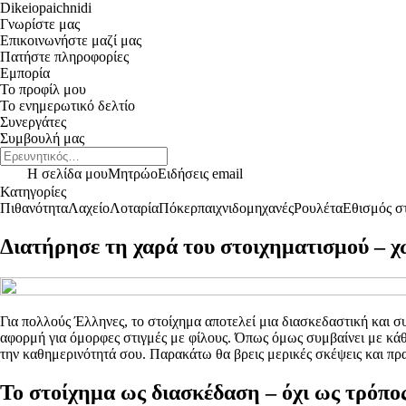
Dikeiopaichnidi
Γνωρίστε μας
Επικοινωνήστε μαζί μας
Πατήστε πληροφορίες
Εμπορία
Το προφίλ μου
Το ενημερωτικό δελτίο
Συνεργάτες
Συμβουλή μας
Η σελίδα μου
Μητρώο
Ειδήσεις email
Κατηγορίες
Πιθανότητα
Λαχείο
Λοταρία
Πόκερ
παιχνιδομηχανές
Ρουλέτα
Εθισμός στ
Διατήρησε τη χαρά του στοιχηματισμού – χω
Για πολλούς Έλληνες, το στοίχημα αποτελεί μια διασκεδαστική και σ
αφορμή για όμορφες στιγμές με φίλους. Όπως όμως συμβαίνει με κάθε
την καθημερινότητά σου. Παρακάτω θα βρεις μερικές σκέψεις και πρα
Το στοίχημα ως διασκέδαση – όχι ως τρόπο