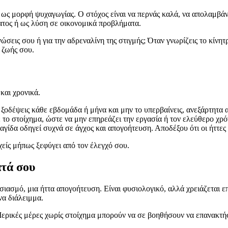
ς ως μορφή ψυχαγωγίας. Ο στόχος είναι να περνάς καλά, να απολαμβάν
ματος ή ως λύση σε οικονομικά προβλήματα.
γνώσεις σου ή για την αδρεναλίνη της στιγμής; Όταν γνωρίζεις το κίνη
ς ζωής σου.
και χρονικά.
 ξοδέψεις κάθε εβδομάδα ή μήνα και μην το υπερβαίνεις, ανεξάρτητα 
ε το στοίχημα, ώστε να μην επηρεάζει την εργασία ή τον ελεύθερο χρό
γίδα οδηγεί συχνά σε άγχος και απογοήτευση. Αποδέξου ότι οι ήττες ε
είς μήπως ξεφύγει από τον έλεγχό σου.
ατά σου
υσιασμό, μια ήττα απογοήτευση. Είναι φυσιολογικό, αλλά χρειάζεται 
να διάλειμμα.
Μερικές μέρες χωρίς στοίχημα μπορούν να σε βοηθήσουν να επανακτήσ