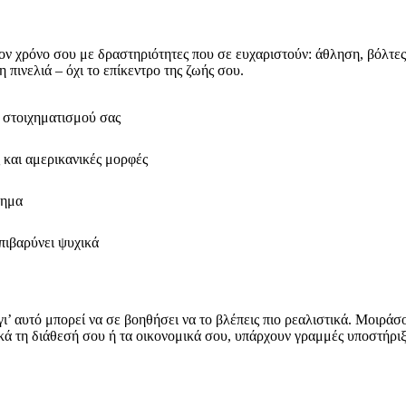
ον χρόνο σου με δραστηριότητες που σε ευχαριστούν: άθληση, βόλτες μ
 πινελιά – όχι το επίκεντρο της ζωής σου.
ς στοιχηματισμού σας
 και αμερικανικές μορφές
χημα
επιβαρύνει ψυχικά
ι’ αυτό μπορεί να σε βοηθήσει να το βλέπεις πιο ρεαλιστικά. Μοιράσου
ητικά τη διάθεσή σου ή τα οικονομικά σου, υπάρχουν γραμμές υποστή