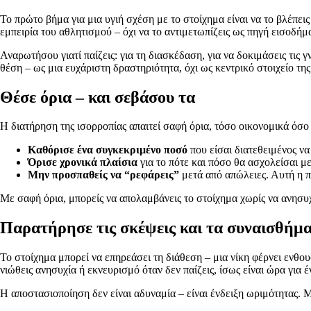
Το πρώτο βήμα για μια υγιή σχέση με το στοίχημα είναι να το βλέπει
εμπειρία του αθλητισμού – όχι να το αντιμετωπίζεις ως πηγή εισοδή
Αναρωτήσου γιατί παίζεις: για τη διασκέδαση, για να δοκιμάσεις τις 
θέση – ως μια ευχάριστη δραστηριότητα, όχι ως κεντρικό στοιχείο τη
Θέσε όρια – και σεβάσου τα
Η διατήρηση της ισορροπίας απαιτεί σαφή όρια, τόσο οικονομικά όσο 
Καθόρισε ένα συγκεκριμένο ποσό
που είσαι διατεθειμένος να
Όρισε χρονικά πλαίσια
για το πότε και πόσο θα ασχολείσαι μ
Μην προσπαθείς να “ρεφάρεις”
μετά από απώλειες. Αυτή η πα
Με σαφή όρια, μπορείς να απολαμβάνεις το στοίχημα χωρίς να ανησυχ
Παρατήρησε τις σκέψεις και τα συναισθήμ
Το στοίχημα μπορεί να επηρεάσει τη διάθεση – μια νίκη φέρνει ενθο
νιώθεις ανησυχία ή εκνευρισμό όταν δεν παίζεις, ίσως είναι ώρα για έ
Η αποστασιοποίηση δεν είναι αδυναμία – είναι ένδειξη ωριμότητας. 