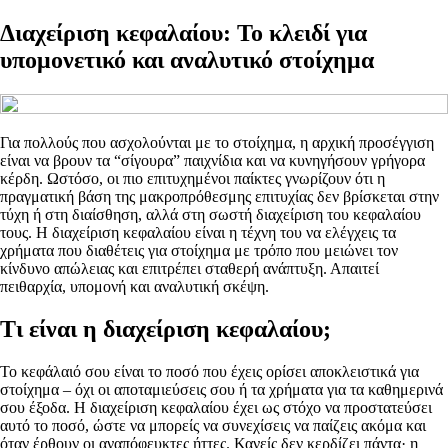
Διαχείριση κεφαλαίου: Το κλειδί για
υπομονετικό και αναλυτικό στοίχημα
Για πολλούς που ασχολούνται με το στοίχημα, η αρχική προσέγγιση
είναι να βρουν τα “σίγουρα” παιχνίδια και να κυνηγήσουν γρήγορα
κέρδη. Ωστόσο, οι πιο επιτυχημένοι παίκτες γνωρίζουν ότι η
πραγματική βάση της μακροπρόθεσμης επιτυχίας δεν βρίσκεται στην
τύχη ή στη διαίσθηση, αλλά στη σωστή διαχείριση του κεφαλαίου
τους. Η διαχείριση κεφαλαίου είναι η τέχνη του να ελέγχεις τα
χρήματα που διαθέτεις για στοίχημα με τρόπο που μειώνει τον
κίνδυνο απώλειας και επιτρέπει σταθερή ανάπτυξη. Απαιτεί
πειθαρχία, υπομονή και αναλυτική σκέψη.
Τι είναι η διαχείριση κεφαλαίου;
Το κεφάλαιό σου είναι το ποσό που έχεις ορίσει αποκλειστικά για
στοίχημα – όχι οι αποταμιεύσεις σου ή τα χρήματα για τα καθημερινά
σου έξοδα. Η διαχείριση κεφαλαίου έχει ως στόχο να προστατεύσει
αυτό το ποσό, ώστε να μπορείς να συνεχίσεις να παίζεις ακόμα και
όταν έρθουν οι αναπόφευκτες ήττες. Κανείς δεν κερδίζει πάντα· η