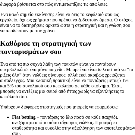
διαφορά βρίσκεται στο πώς αντιμετωπίζεις τις απώλειες.
Ένα καλό σημείο εκκίνησης είναι να δεις το κεφάλαιό σου ως
εργαλείο, όχι ως χρήματα που πρέπει να ξοδευτούν άμεσα. Ο στόχος
είναι να το διατηρήσεις αρκετά ώστε η στρατηγική και η γνώση σου
να αποδώσουν με τον χρόνο.
Καθόρισε τη στρατηγική των
πονταρισμάτων σου
Ένα από τα πιο συχνά λάθη των παικτών είναι να ποντάρουν
υπερβολικά σε ένα μόνο παιχνίδι. Μπορεί να είναι δελεαστικό να “τα
ρίξεις όλα” όταν νιώθεις σίγουρος, αλλά εκεί ακριβώς χρειάζεται
αυτοέλεγχος. Μια κλασική πρακτική είναι να ποντάρεις μεταξύ 1%
και 5% του συνολικού σου κεφαλαίου σε κάθε στοίχημα. Έτσι,
μπορείς να αντέξεις μια σειρά από ήττες χωρίς να εξαντλήσεις το
κεφάλαιό σου.
Υπάρχουν διάφορες στρατηγικές που μπορείς να εφαρμόσεις:
Flat betting
– ποντάρεις το ίδιο ποσό σε κάθε παιχνίδι,
ανεξάρτητα από το πόσο σίγουρος νιώθεις. Προσφέρει
σταθερότητα και ευκολία στην αξιολόγηση των αποτελεσμάτων
σου.