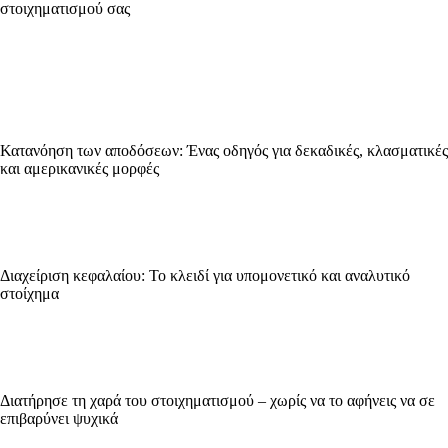
στοιχηματισμού σας
Κατανόηση των αποδόσεων: Ένας οδηγός για δεκαδικές, κλασματικές
και αμερικανικές μορφές
Διαχείριση κεφαλαίου: Το κλειδί για υπομονετικό και αναλυτικό
στοίχημα
Διατήρησε τη χαρά του στοιχηματισμού – χωρίς να το αφήνεις να σε
επιβαρύνει ψυχικά