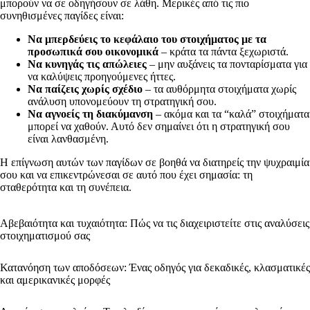
μπορούν να σε οδηγήσουν σε λάθη. Μερικές από τις πιο
συνηθισμένες παγίδες είναι:
Να μπερδεύεις το κεφάλαιο του στοιχήματος με τα
προσωπικά σου οικονομικά
– κράτα τα πάντα ξεχωριστά.
Να κυνηγάς τις απώλειες
– μην αυξάνεις τα πονταρίσματα για
να καλύψεις προηγούμενες ήττες.
Να παίζεις χωρίς σχέδιο
– τα αυθόρμητα στοιχήματα χωρίς
ανάλυση υπονομεύουν τη στρατηγική σου.
Να αγνοείς τη διακύμανση
– ακόμα και τα “καλά” στοιχήματα
μπορεί να χαθούν. Αυτό δεν σημαίνει ότι η στρατηγική σου
είναι λανθασμένη.
Η επίγνωση αυτών των παγίδων σε βοηθά να διατηρείς την ψυχραιμία
σου και να επικεντρώνεσαι σε αυτό που έχει σημασία: τη
σταθερότητα και τη συνέπεια.
Αβεβαιότητα και τυχαιότητα: Πώς να τις διαχειριστείτε στις αναλύσεις
στοιχηματισμού σας
Κατανόηση των αποδόσεων: Ένας οδηγός για δεκαδικές, κλασματικές
και αμερικανικές μορφές