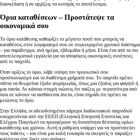
διασκέδαση ή αν αρχίζεις να κυνηγάς το αποτέλεσμα.
Όρια καταθέσεων – Προστάτεψε τα
οικονομικά σου
Το όριο κατάθεσης καθορίζει το μέγιστο ποσό που μπορείς να
καταθέσεις στον λογαριασμό σου σε συγκεκριμένο χρονικό διάστημα
– για παράδειγμα, ανά ημέρα, εβδομάδα ή μήνα. Είναι ένα από τα πιο
αποτελεσματικά εργαλεία για να αποφύγεις οικονομικές συνέπειες
από το παιχνίδι.
Όταν ορίζεις το όριο, λάβε υπόψη τον προσωπικό σου
προϋπολογισμό και τα διαθέσιμα χρήματά σου. Το παιχνίδι πρέπει
πάντα να θεωρείται έξοδο ψυχαγωγίας, όπως μια έξοδος για φαγητό ή
μια ταινία. Αν κάποια στιγμή νιώσεις ότι παίζεις με περισσότερα από
όσα σε κάνουν να αισθάνεσαι άνετα, είναι σημάδι ότι πρέπει να
μειώσεις το όριο.
Στην Ελλάδα, οι αδειοδοτημένοι πάροχοι διαδικτυακού παιχνιδιού
υποχρεούνται από την ΕΕΕΠ (Ελληνική Επιτροπή Εποπτείας και
Ελέγχου Παιγνίων) να προσφέρουν τη δυνατότητα θέσπισης ορίων
κατάθεσης και χρόνου. Αυτή η ρύθμιση υπάρχει για να προστατεύει
τους παίκτες – και είναι μια καλή ευκαιρία να σκεφτείς τι ταιριάζει
καλύτερα στις δικές σου ανάγκες.