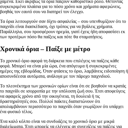
χαμένα. Εκεί ακριβώς τα όρια παίζουν καθοριστικό ρόλο. Θέτοντας
συγκεκριμένα πλαίσια για το πόσο χρόνο και χρήματα αφιερώνεις,
βοηθάς τον εαυτό σου να διατηρεί τον έλεγχο.
Τα όρια λειτουργούν σαν δίχτυ ασφαλείας – σου υπενθυμίζουν ότι το
παιχνίδι είναι διασκέδαση, όχι τρόπος για να βγάλεις χρήματα.
Παράλληλα, σου προσφέρουν ηρεμία, γιατί έχεις ήδη αποφασίσει εκ
των προτέρων πόσο θα παίξεις και πότε θα σταματήσεις.
Χρονικά όρια – Παίξε με μέτρο
Το χρονικό όριο αφορά τη διάρκεια που επιλέγεις να παίζεις κάθε
φορά. Μπορεί να είναι μία ώρα, ένα απόγευμα ή συγκεκριμένες
ημέρες της εβδομάδας. Όταν φτάσεις το όριο, λαμβάνεις ειδοποίηση ή
αποσυνδέεσαι αυτόματα, ανάλογα με τον πάροχο παιχνιδιού.
Το πλεονέκτημα των χρονικών ορίων είναι ότι σε βοηθούν να κρατάς
το παιχνίδι σε ισορροπία με την υπόλοιπη ζωή σου. Έτσι αποφεύγεις
να αφαιρείς χρόνο από την οικογένεια, τη δουλειά ή τις
δραστηριότητές σου. Πολλοί παίκτες διαπιστώνουν ότι
απολαμβάνουν περισσότερο το παιχνίδι όταν γνωρίζουν ότι υπάρχει
ένα φυσικό τέλος.
Ένα καλό κόλπο είναι να συνδυάζεις το χρονικό όριο με μικρά
διαλείμματα. Έτσι μπορείς να ελέγχεις αν συνεχίζεις να παίζεις για