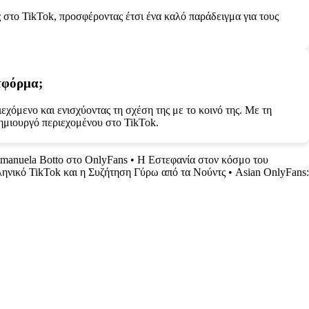
στο TikTok, προσφέροντας έτσι ένα καλό παράδειγμα για τους
ατφόρμα;
χόμενο και ενισχύοντας τη σχέση της με το κοινό της. Με τη
 δημιουργό περιεχομένου στο TikTok.
Emanuela Botto στο OnlyFans
•
Η Εστεφανία στον κόσμο του
ηνικό TikTok και η Συζήτηση Γύρω από τα Νούντς
•
Asian OnlyFans: