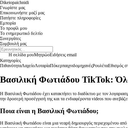
Dikeiopaichnidi
Γνωρίστε μας
Επικοινωνήστε μαζί μας
Πατήστε πληροφορίες
Εμπορία
Το προφίλ μου
Το ενημερωτικό δελτίο
Συνεργάτες
Συμβουλή μας
Η σελίδα μου
Μητρώο
Ειδήσεις email
Κατηγορίες
Πιθανότητα
Λαχείο
Λοταρία
Πόκερ
παιχνιδομηχανές
Ρουλέτα
Εθισμός στ
Βασιλική Φωτιάδου TikTok: Όλα
Η Βασιλική Φωτιάδου έχει κατακτήσει το διαδίκτυο με τον λογαριασμ
την δροσερή προσέγγισή της και τα ενδιαφέροντα videos που ανεβάζει
Ποια είναι η Βασιλική Φωτιάδου;
Η Βασιλική Φωτιάδου είναι μια νεαρή δημιουργός περιεχομένου από τ