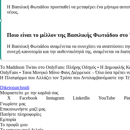
Η Βασιλική Φωτιάδου προσπαθεί να μεταφέρει ένα μήνυμα αυτοπε
νέους.
Ποιο είναι το μέλλον της Βασιλικής Φωτιάδου στο 
Η Βασιλική Φωτιάδου αναμένεται να συνεχίσει να αναπτύσσει την
συνεχή καινοτομία και την αυθεντικότητά της, αναμένεται να δια
Το Maddison Twins στο OnlyFans: Πλήρης Οδηγός
•
Η Δημοφιλής Κα
OnlyFans
•
Τανα Μονγκό Μόνο Φανς Διέρρευσε – Όλα όσα πρέπει να
Η Πλατφόρμα που Αλλάζει τον Τρόπο που Αντιλαμβανόμαστε την Τέ
Dikeiopaichnidi
Μοιραστείτε με την καρδιά σας
X
Facebook
Instagram
LinkedIn
YouTube
Pin
Γνωρίστε μας
Επικοινωνήστε μαζί μας
Πατήστε πληροφορίες
Εμπορία
Το προφίλ μου
Το ενημερωτικό δελτίο