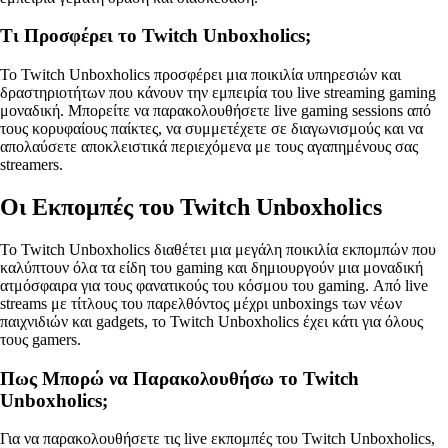
Τι Προσφέρει το Twitch Unboxholics;
Το Twitch Unboxholics προσφέρει μια ποικιλία υπηρεσιών και
δραστηριοτήτων που κάνουν την εμπειρία του live streaming gaming
μοναδική. Μπορείτε να παρακολουθήσετε live gaming sessions από
τους κορυφαίους παίκτες, να συμμετέχετε σε διαγωνισμούς και να
απολαύσετε αποκλειστικά περιεχόμενα με τους αγαπημένους σας
streamers.
Οι Εκπομπές του Twitch Unboxholics
Το Twitch Unboxholics διαθέτει μια μεγάλη ποικιλία εκπομπών που
καλύπτουν όλα τα είδη του gaming και δημιουργούν μια μοναδική
ατμόσφαιρα για τους φανατικούς του κόσμου του gaming. Από live
streams με τίτλους του παρελθόντος μέχρι unboxings των νέων
παιχνιδιών και gadgets, το Twitch Unboxholics έχει κάτι για όλους
τους gamers.
Πως Μπορώ να Παρακολουθήσω το Twitch
Unboxholics;
Για να παρακολουθήσετε τις live εκπομπές του Twitch Unboxholics,