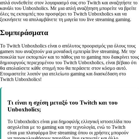
απλά συνδεθείτε στον λογαριασμό σας στο Twitch και αναζητήστε το
κανάλι του Unboxholics. Με μια απλή αναζήτηση μπορείτε να βρείτε
όλες τις εκπομπές που προσφέρει το Twitch Unboxholics και να
ξεκινήσετε να απολαμβάνετε τη μαγεία του live streaming gaming.
Συμπεράσματα
To Twitch Unboxholics είναι ο απόλυτος προορισμός για όλους τους
gamers που αναζητούν μια μοναδική εμπειρία live streaming. Με την
ποικιλία των εκπομπών και το πάθος για το gaming που διακρίνει τους
δημιουργούς περιεχομένου του Twitch Unboxholics, είναι βέβαιο ότι
θα απολαύσετε κάθε στιγμή που θα περάσετε στον κόσμο αυτό.
Ετοιμαστείτε λοιπόν για ατελείωτο gaming και διασκέδαση στο
Twitch Unboxholics!
Τι είναι η σχέση μεταξύ του Twitch και του
Unboxholics;
Το Unboxholics είναι μια δημοφιλής ελληνική ιστοσελίδα που
ασχολείται με το gaming και την τεχνολογία, ενώ το Twitch
είναι μια πλατφόρμα live streaming όπου οι χρήστες μπορούν
να παρακολουθήσουν παιχνίδια, live εκπομπές και άλλο