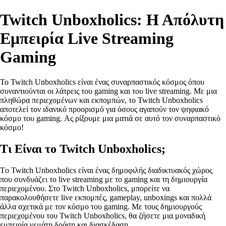
Twitch Unboxholics: Η Απόλυτη
Εμπειρία Live Streaming
Gaming
Το Twitch Unboxholics είναι ένας συναρπαστικός κόσμος όπου
συναντιούνται οι λάτρεις του gaming και του live streaming. Με μια
πληθώρα περιεχομένων και εκπομπών, το Twitch Unboxholics
αποτελεί τον ιδανικό προορισμό για όσους αγαπούν τον ψηφιακό
κόσμο του gaming. Ας ρίξουμε μια ματιά σε αυτό τον συναρπαστικό
κόσμο!
Τι Είναι το Twitch Unboxholics;
Tο Twitch Unboxholics είναι ένας δημοφιλής διαδικτυακός χώρος
που συνδυάζει το live streaming με το gaming και τη δημιουργία
περιεχομένου. Στο Twitch Unboxholics, μπορείτε να
παρακολουθήσετε live εκπομπές, gameplay, unboxings και πολλά
άλλα σχετικά με τον κόσμο του gaming. Με τους δημιουργούς
περιεχομένου του Twitch Unboxholics, θα ζήσετε μια μοναδική
εμπειρία γεμάτη δράση και διασκέδαση.