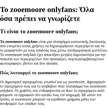
Το zooemoore onlyfans: Όλα
όσα πρέπει να γνωρίζετε
Τι είναι το zooemoore onlyfans;
Το zooemoore onlyfans
είναι μια πλατφόρμα κοινωνικής δικτύωσης
που επιτρέπει στους χρήστες να δημιουργήσουν περιεχόμενο και να
το μοιραστούν με τους οπαδούς τους μέσω συνδρομητικού μοντέλου.
Το zooemoore onlyfans έχει αποκτήσει μεγάλη δημοτικότητα για την
ποικιλία των περιεχομένων που προσφέρει, συμπεριλαμβανομένων
φωτογραφιών, βίντεο και live streams.
Πώς λειτουργεί το zooemoore onlyfans;
Οι δημιουργοί περιεχομένου, γνωστοί και ως zooemoore, δημιουργούν
το περιεχόμενο τους και το ανεβάζουν στην πλατφόρμα του zooemoore
onlyfans. Οι χρήστες που ενδιαφέρονται να δουν το περιεχόμενο αυτό
μπορούν να εγγραφούν στο κανάλι τους επί πληρωμή. Με αυτόν τον
τρόπο, οι zooemoore μπορούν να κερδίσουν χρήματα μέσω των
συνδρομών των οπαδών τους.