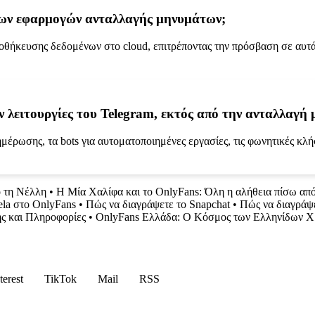
λλων εφαρμογών ανταλλαγής μηνυμάτων;
αποθήκευσης δεδομένων στο cloud, επιτρέποντας την πρόσβαση σε αυτ
ν λειτουργίες του Telegram, εκτός από την ανταλλαγή
μέρωσης, τα bots για αυτοματοποιημένες εργασίες, τις φωνητικές κλ
ό τη Νέλλη
•
Η Μία Χαλίφα και το OnlyFans: Όλη η αλήθεια πίσω απ
ela στο OnlyFans
•
Πώς να διαγράψετε το Snapchat
•
Πώς να διαγράψε
ης και Πληροφορίες
•
OnlyFans Ελλάδα: Ο Κόσμος των Ελληνίδων 
terest
TikTok
Mail
RSS