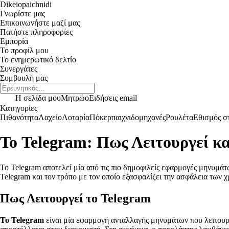
Dikeiopaichnidi
Γνωρίστε μας
Επικοινωνήστε μαζί μας
Πατήστε πληροφορίες
Εμπορία
Το προφίλ μου
Το ενημερωτικό δελτίο
Συνεργάτες
Συμβουλή μας
Η σελίδα μου
Μητρώο
Ειδήσεις email
Κατηγορίες
Πιθανότητα
Λαχείο
Λοταρία
Πόκερ
παιχνιδομηχανές
Ρουλέτα
Εθισμός στ
Το Telegram: Πως Λειτουργεί κα
Το Telegram αποτελεί μία από τις πιο δημοφιλείς εφαρμογές μηνυμάτω
Telegram και τον τρόπο με τον οποίο εξασφαλίζει την ασφάλεια των 
Πως Λειτουργεί το Telegram
Το Telegram
είναι μία εφαρμογή ανταλλαγής μηνυμάτων που λειτουργ