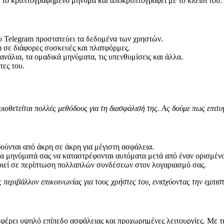
 το κρυπτογραφημένο μήνυμα και αποκρυπτογραφεί με το κλειδί του. 
elegram προστατεύει τα δεδομένα των χρηστών.
 σε διάφορες συσκευές και πλατφόρμες.
νάλια, τα ομαδικά μηνύματα, τις υπενθυμίσεις και άλλα.
τες του.
ιοθετείται πολλές μεθόδους για τη διασφάλισή της. Ας δούμε πως επιτυ
ούνται από άκρη σε άκρη για μέγιστη ασφάλεια.
α μηνύματά σας να καταστρέφονται αυτόματα μετά από έναν ορισμένο
οιεί σε περίπτωση πολλαπλών συνδέσεων στον λογαριασμό σας.
 περιβάλλον επικοινωνίας για τους χρήστες του, ενισχύοντας την εμπι
σφέρει υψηλό επίπεδο ασφάλειας και προχωρημένες λειτουργίες. Με τ