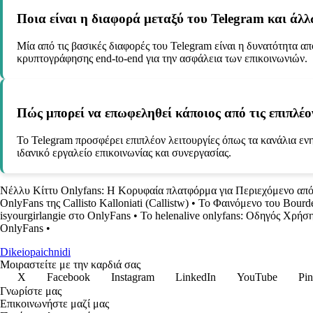
Ποια είναι η διαφορά μεταξύ του Telegram και ά
Μία από τις βασικές διαφορές του Telegram είναι η δυνατότητα 
κρυπτογράφησης end-to-end για την ασφάλεια των επικοινωνιών.
Πώς μπορεί να επωφεληθεί κάποιος από τις επιπλέο
Το Telegram προσφέρει επιπλέον λειτουργίες όπως τα κανάλια ενη
ιδανικό εργαλείο επικοινωνίας και συνεργασίας.
Νέλλυ Κίττυ Onlyfans: Η Κορυφαία πλατφόρμα για Περιεχόμενο απ
OnlyFans της Callisto Kalloniati (Callistw)
•
Το Φαινόμενο του Bourd
isyourgirlangie στο OnlyFans
•
Το helenalive onlyfans: Οδηγός Χρήσ
OnlyFans
•
Dikeiopaichnidi
Μοιραστείτε με την καρδιά σας
X
Facebook
Instagram
LinkedIn
YouTube
Pin
Γνωρίστε μας
Επικοινωνήστε μαζί μας