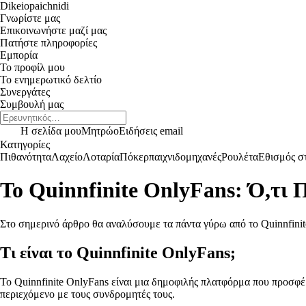
Dikeiopaichnidi
Γνωρίστε μας
Επικοινωνήστε μαζί μας
Πατήστε πληροφορίες
Εμπορία
Το προφίλ μου
Το ενημερωτικό δελτίο
Συνεργάτες
Συμβουλή μας
Η σελίδα μου
Μητρώο
Ειδήσεις email
Κατηγορίες
Πιθανότητα
Λαχείο
Λοταρία
Πόκερ
παιχνιδομηχανές
Ρουλέτα
Εθισμός στ
Το Quinnfinite OnlyFans: Ό,τι 
Στο σημερινό άρθρο θα αναλύσουμε τα πάντα γύρω από το Quinnfinit
Τι είναι το Quinnfinite OnlyFans;
To Quinnfinite OnlyFans είναι μια δημοφιλής πλατφόρμα που προσφ
περιεχόμενο με τους συνδρομητές τους.