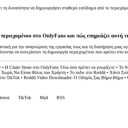
ι τη δυνατότητα να δημιουργήσει σταθερό εισόδημα από το περιεχόμε
περιεχομένου στο OnlyFans και πώς επηρεάζει αυτή τ
ική για την αναγνώριση της εργασίας τους και τη διατήρηση μιας υγ
ύνονται να συνεχίσουν τη δημιουργία περιεχομένου που αρέσει στο κο
ν
•
Η Claire Stone στο OnlyFans: Όλα όσα πρέπει να γνωρίζετε
•
Το M
k Χωρίς Να Είσαι Φίλος του Χρήστη
•
Το nsfw στο Reddit
•
Χάντι Σν
στο TikTok
•
Reddit Video Downloader: Ο Οδηγός Σας Βήμα-Βήμα
•
terest
TikTok
Mail
RSS