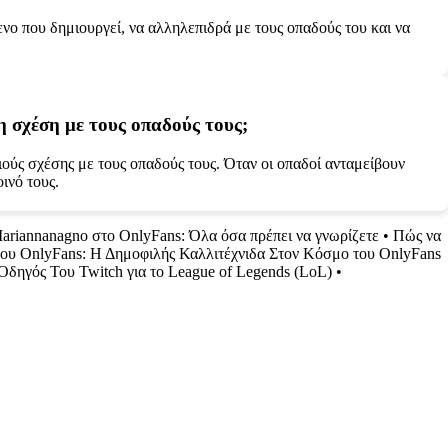
νο που δημιουργεί, να αλληλεπιδρά με τους οπαδούς του και να
η σχέση με τους οπαδούς τους;
ιούς σχέσης με τους οπαδούς τους. Όταν οι οπαδοί ανταμείβουν
ινό τους.
ariannanagno στο OnlyFans: Όλα όσα πρέπει να γνωρίζετε
•
Πώς να
όου OnlyFans: Η Δημοφιλής Καλλιτέχνιδα Στον Κόσμο του OnlyFans
Οδηγός Του Twitch για το League of Legends (LoL)
•