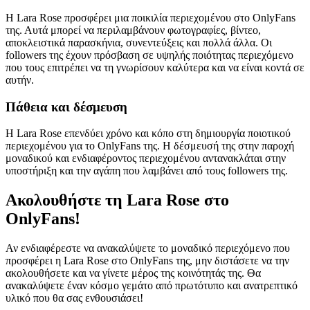
Η Lara Rose προσφέρει μια ποικιλία περιεχομένου στο OnlyFans
της. Αυτά μπορεί να περιλαμβάνουν φωτογραφίες, βίντεο,
αποκλειστικά παρασκήνια, συνεντεύξεις και πολλά άλλα. Οι
followers της έχουν πρόσβαση σε υψηλής ποιότητας περιεχόμενο
που τους επιτρέπει να τη γνωρίσουν καλύτερα και να είναι κοντά σε
αυτήν.
Πάθεια και δέσμευση
Η Lara Rose επενδύει χρόνο και κόπο στη δημιουργία ποιοτικού
περιεχομένου για το OnlyFans της. Η δέσμευσή της στην παροχή
μοναδικού και ενδιαφέροντος περιεχομένου αντανακλάται στην
υποστήριξη και την αγάπη που λαμβάνει από τους followers της.
Ακολουθήστε τη Lara Rose στο
OnlyFans!
Αν ενδιαφέρεστε να ανακαλύψετε το μοναδικό περιεχόμενο που
προσφέρει η Lara Rose στο OnlyFans της, μην διστάσετε να την
ακολουθήσετε και να γίνετε μέρος της κοινότητάς της. Θα
ανακαλύψετε έναν κόσμο γεμάτο από πρωτότυπο και ανατρεπτικό
υλικό που θα σας ενθουσιάσει!