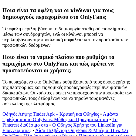
Ποια είναι τα οφέλη και οι κίνδυνοι για τους
δημιουργούς περιεχομένου στο OnlyFans;
Τα οφέλη περιλαμβάνουν τη δημιουργία σταθερού εισοδήματος
μέσω των συνδρομητών, ενώ οι κίνδυνοι μπορεί να
περιλαμβάνουν την προσωπική ασφάλεια και την προστασία των
προσωπικών δεδομένων.
Ποιο είναι το νομικό πλαίσιο που ρυθμίζει το
περιεχόμενο στο OnlyFans και πώς πρέπει να
προστατεύονται οι χρήστες;
Το περιεχόμενο στο OnlyFans ρυθμίζεται από τους όρους χρήσης
της πλατφόρμας και τις νομικές προδιαγραφές περί πνευματικών
δικαιωμάτων. Οι χρήστες πρέπει να προσέχουν την προστασία των
προσωπικών τους δεδομένων και να τηρούν τους κανόνες
ασφαλείας της πλατφόρμας.
Οδηγός Λήψης Tinder Apk – Κριτική και Οδηγίες
•
Αμάντα
Τριβίζας και το OnlyFans: Μύθος και Πραγματικότητα
•
Το
Pinterest διαθέσιμο στα
•
Ο Οδηγός Χρήσης του LinkedIn για
Επαγγελματίες
•
Λίσα Πιλβέντορ OnlyFans & Μπέιμπι Πινκ Σλτ
OnlyFans: Όλα όσα πρέπει να ξέρετε
•
Πάντα τα τελευταία νέα για