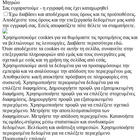
Μητρώο
Σας ευχαριστούμε - η εγγραφή σας έχει καταχωρηθεί
Έχω διαβάσει και αποδέχομαι τους όρους και τις προϋποθέσεις.
Αποδέχεστε τους όρους και την επεξεργασία δεδομένων μας κατά
την εγγραφή σας. Εσείς αποφασίζετε πότε θέλετε να σταματήσετε.
Χρησιμοποιούμε cookies για να θυμόμαστε τις προτιμήσεις σας και
να βελτιώνουμε τις λειτουργίες. Διαβάστε περισσότερα εδώ.
Όταν αποδέχεστε τα cookies σε αυτήν τη σελίδα, συναινείτε στην
επεξεργασία πληροφοριών από εμάς και τους συνεργάτες μας
σχετικά με εσάς και τη χρήση της σελίδας από εσάς.
Χρησιμοποιούμε αυτά τα δεδομένα για να προσαρμόσουμε την
εμπειρία και να αναλύσουμε την απόδοση του περιεχομένου μας
Αποθηκεύστε και/ή αποκτήστε πρόσβαση σε πληροφορίες στη
συσκευή. Χρησιμοποιήστε περιορισμένα δεδομένα για να
επιλέξετε διαφημίσεις. Δημιουργήστε προφίλ για εξατομικευμένη
διαφήμιση. Χρησιμοποιήστε προφίλ για να επιλέξετε στοχευμένες
διαφημίσεις. Δημιουργήστε προφίλ για εξατομικευμένο
περιεχόμενο. Χρησιμοποιήστε προφίλ για να επιλέξετε σχετικό
περιεχόμενο. Μετρήστε την αποτελεσματικότητα των
διαφημίσεων. Μετρήστε την απόδοση περιεχομένου. Κατανοήστε
τις ομάδες-στόχους μέσω στατιστικών και συνδυασμών
δεδομένων. Βελτίωση και ανάπτυξη υπηρεσιών. Χρησιμοποιήστε
περιορισμένα δεδομένα για να επιλέξετε περιεχόμενο
Προσωπικές επιλογές