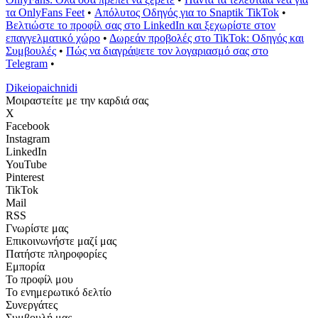
τα OnlyFans Feet
•
Απόλυτος Οδηγός για το Snaptik TikTok
•
Βελτιώστε το προφίλ σας στο LinkedIn και ξεχωρίστε στον
επαγγελματικό χώρο
•
Δωρεάν προβολές στο TikTok: Οδηγός και
Συμβουλές
•
Πώς να διαγράψετε τον λογαριασμό σας στο
Telegram
•
Dikeiopaichnidi
Μοιραστείτε με την καρδιά σας
X
Facebook
Instagram
LinkedIn
YouTube
Pinterest
TikTok
Mail
RSS
Γνωρίστε μας
Επικοινωνήστε μαζί μας
Πατήστε πληροφορίες
Εμπορία
Το προφίλ μου
Το ενημερωτικό δελτίο
Συνεργάτες
Συμβουλή μας