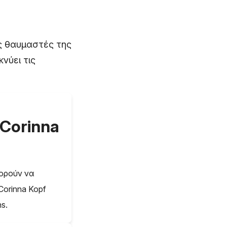
υς θαυμαστές της
νύει τις
 Corinna
πορούν να
Corinna Kopf
s.