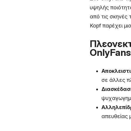
υψηλής ποιότητα
από τις σκηνές 
Kopf παρέχει μι
Πλεονεκτ
OnlyFans
Αποκλειστ
σε άλλες π
Διασκέδασ
ψυχαγωγημ
Αλληλεπίδ
απευθείας μ