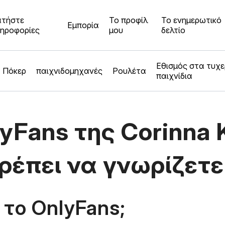
τήστε
Το προφίλ
Το ενημερωτικό
Εμπορία
ηροφορίες
μου
δελτίο
Εθισμός στα τυχ
Πόκερ
παιχνιδομηχανές
Ρουλέτα
παιχνίδια
lyFans της Corinna 
πρέπει να γνωρίζετε
ι το OnlyFans;