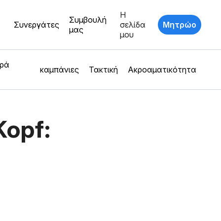
Η
Συμβουλή
Συνεργάτες
σελίδα
Μητρώο
μας
μου
ερά
καμπάνιες
Τακτική
Ακροαματικότητα
Kopf: