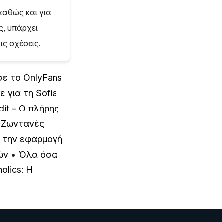
 καθώς και για
ς, υπάρχει
ις σχέσεις.
σε το OnlyFans
 για τη Sofia
it – Ο πλήρης
•
Ζωντανές
 την εφαρμογή
ών
•
Όλα όσα
olics: Η