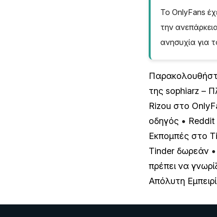
Το OnlyFans έχε
την ανεπάρκει
ανησυχία για τ
Παρακολουθήστε 
της sophiarz – 
Rizou στο OnlyF
οδηγός
•
Reddit
Εκπομπές στο Ti
Tinder δωρεάν
πρέπει να γνωρί
Απόλυτη Εμπειρί