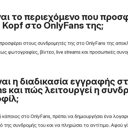
ναι το περιεχόμενο που προσφ
 Kopf στο OnlyFans της;
 προσφέρει στους συνδρομητές της στο OnlyFans της αποκ
ως φωτογραφίες, βίντεο, live streams και προσωπικές συνομ
ναι η διαδικασία εγγραφής σ
s και πώς λειτουργεί η συνδ
φίλ;
ί κάποιος στο OnlyFans, πρέπει να δημιουργήσει ένα λογαρ
σό της συνδρομής του και να πληρώσει το αντίτιμο. Αφού γί