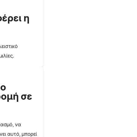
έρει η
λειστικό
ιλίες.
το
ρομή σε
ιασμό, να
νει αυτό, μπορεί