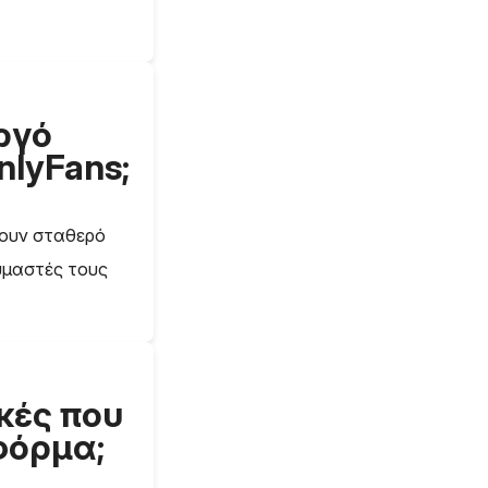
ργό
nlyFans;
σουν σταθερό
υμαστές τους
ικές που
φόρμα;