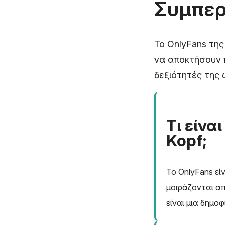
Συμπε
Το OnlyFans της
να αποκτήσουν 
δεξιότητές της 
Τι είνα
Kopf;
Το OnlyFans εί
μοιράζονται απ
είναι μια δημο