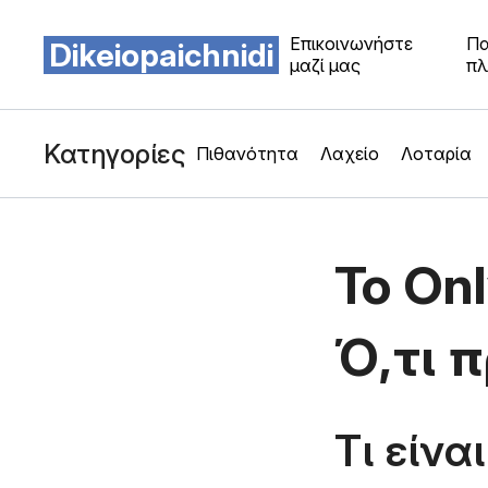
Επικοινωνήστε
Πα
Dikeiopaichnidi
μαζί μας
πλ
Κατηγορίες
Πιθανότητα
Λαχείο
Λοταρία
Το On
Ό,τι 
Τι είνα