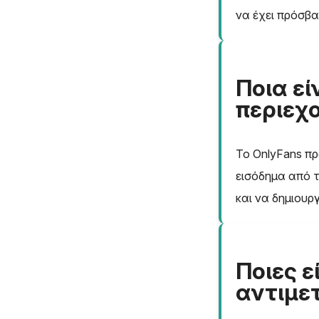
να έχει πρόσβα
Ποια εί
περιεχο
Το OnlyFans π
εισόδημα από 
και να δημιουρ
Ποιες ε
αντιμε