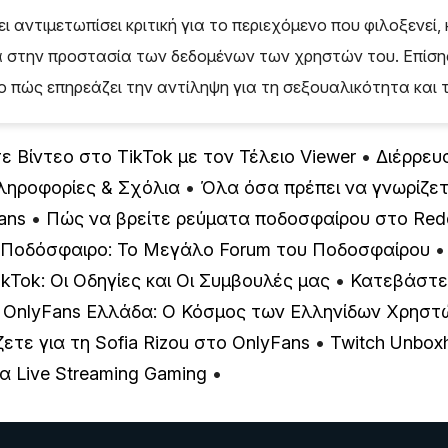
ι αντιμετωπίσει κριτική για το περιεχόμενο που φιλοξενεί,
α στην προστασία των δεδομένων των χρηστών του. Επίση
ο πώς επηρεάζει την αντίληψη για τη σεξουαλικότητα και τ
Βίντεο στο TikTok με τον Τέλειο Viewer
•
Διέρρευ
Πληροφορίες & Σχόλια
•
Όλα όσα πρέπει να γνωρίζετε
ans
•
Πώς να βρείτε ρεύματα ποδοσφαίρου στο Redd
 Ποδόσφαιρο: Το Μεγάλο Forum του Ποδοσφαίρου
kTok: Οι Οδηγίες και Οι Συμβουλές μας
•
Κατεβάστε
•
OnlyFans Ελλάδα: Ο Κόσμος των Ελληνίδων Χρηστ
ζετε για τη Sofia Rizou στο OnlyFans
•
Twitch Unboxh
α Live Streaming Gaming
•