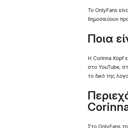
Το OnlyFans είν
δημοσιεύουν προ
Ποια εί
Η Corinna Kopf 
στο YouTube, στ
το δικό της λογ
Περιεχ
Corinn
Στο OnlyFans τη