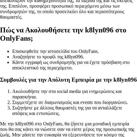
απεικονίζουν την καθημερινότητά της, τα ταξίδια της και τις σκέψεις
της. Επιπλέον, προσφέρει προσωπικό περιεχόμενο μέσω των
συνδρομητών της, το οποίο προσελκύει όλο και περισσότερους
θαυμαστές.
Πώς να Ακολουθήσετε την k8lyn096 στο
OnlyFans;
Επισκεφθείτε την ιστοσελίδα του OnlyFans.
Αναζητήστε το προφίλ της k8lyn096.
Κάντε εγγραφή ως συνδρομητής για να έχετε πρόσβαση στο
αποκλειστικό της περιεχόμενο.
Συμβουλές για την Απόλυτη Εμπειρία με την k8lyn096
Ακολουθήστε την στα social media για ενημερώσεις και
παρασκήνια.
Συμμετέχετε σε διαγωνισμούς και events που διοργανώνει.
Συζητήστε με άλλους θαυμαστές της για να ανταλλάξετε
απόψεις και εντυπώσεις.
Με την k8lyn096 στο OnlyFans, θα ζήσετε μια μοναδική εμπειρία
που θα σας κάνει να νιώσετε σαν να είστε μέρος της προσωπικής της
ζωής. Μην χάσετε την ευκαιρία να εξερευνήσετε τον κόσμο της