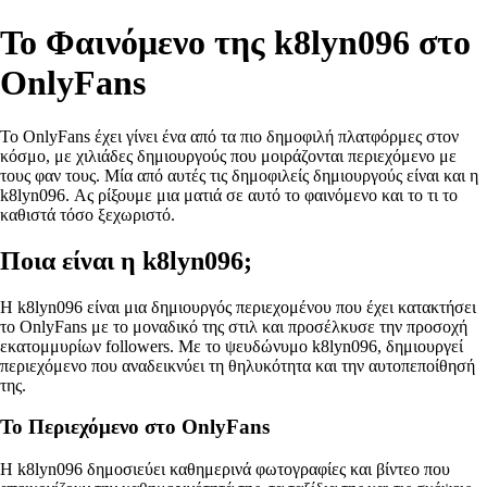
Το Φαινόμενο της k8lyn096 στο
OnlyFans
Το OnlyFans έχει γίνει ένα από τα πιο δημοφιλή πλατφόρμες στον
κόσμο, με χιλιάδες δημιουργούς που μοιράζονται περιεχόμενο με
τους φαν τους. Μία από αυτές τις δημοφιλείς δημιουργούς είναι και η
k8lyn096. Ας ρίξουμε μια ματιά σε αυτό το φαινόμενο και το τι το
καθιστά τόσο ξεχωριστό.
Ποια είναι η k8lyn096;
Η k8lyn096 είναι μια δημιουργός περιεχομένου που έχει κατακτήσει
το OnlyFans με το μοναδικό της στιλ και προσέλκυσε την προσοχή
εκατομμυρίων followers. Με το ψευδώνυμο k8lyn096, δημιουργεί
περιεχόμενο που αναδεικνύει τη θηλυκότητα και την αυτοπεποίθησή
της.
Το Περιεχόμενο στο OnlyFans
Η k8lyn096 δημοσιεύει καθημερινά φωτογραφίες και βίντεο που