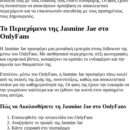
δουλειά τους με τους οπαδούς τους έναντι συνδρομής. Οι φανς έχουν
τη δυνατότητα να αποκτήσουν πρόσβαση σε αποκλειστικό
περιεχόμενο και να επικοινωνούν απευθείας με τους αγαπημένους
τους δημιουργούς.
Το Περιεχόμενο της Jasmine Jae στο
OnlyFans
Η Jasmine Jae προσφέρει μια μοναδική εμπειρία στους followers της
μέσω του OnlyFans. Με αισθησιακά περιεχόμενα, σέξι φωτογραφίες
και εκρηκτικά βίντεο, καταφέρνει να κρατάει το ενδιαφέρον και την
αγωνία των θαυμαστών της.
Επιπλέον, μέσω του OnlyFans, η Jasmine Jae προσφέρει πίσω κουλί
από τις σκηνές της ζωής της, συνεντεύξεις, καθώς και αποκλειστικά
πλάνα για την καθημερινότητά της. Οι φανς της έχουν την ευκαιρία να
την γνωρίσουν καλύτερα και να έρθουν πιο κοντά στον αγαπημένο
τους αστέρα.
Πώς να Ακολουθήσετε τη Jasmine Jae στο OnlyFans
Επισκεφθείτε την ιστοσελίδα του OnlyFans
Αναζητήστε το προφίλ της Jasmine Jae
Κάντε εγγραφή στο πλατφόρμα