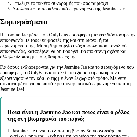
Επιλέξτε το πακέτο συνδρομής που σας ταιριάζει
Απολαύστε το αποκλειστικό περιεχόμενο της Jasmine Jae
Συμπεράσματα
Η Jasmine Jae μέσω του OnlyFans προσφέρει μια νέα διάσταση στην
επικοινωνία με τους θαυμαστές της και στη διανομή του
περιεχομένου της. Με τη δημιουργία ενός προσωπικού καναλιού
επικοινωνίας, καταφέρνει να δημιουργεί μια πιο στενή σχέση και
αλληλεπίδραση με τους θαυμαστές της.
Για όσους ενδιαφέρονται για την Jasmine Jae και το περιεχόμενο που
προσφέρει, το OnlyFans αποτελεί μια εξαιρετική ευκαιρία να
εξερευνήσουν την κόσμο της με έναν ξεχωριστό τρόπο. Μείνετε
συντονισμένοι για περισσότερα συναρπαστικά περιεχόμενα από τη
Jasmine Jae!
Ποια είναι η Jasmine Jae και ποιος είναι ο ρόλος
της στη βιομηχανία του πορνό;
Η Jasmine Jae είναι μια διάσημη βρετανίδα πορνοστάρ και
μοντέλο OnlyFans. Ξεκίνησε την καριέρα της στον κόσμο του