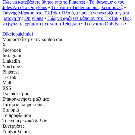
Πώς να κατεβάσετε βίντεο από το Pinterest
•
Το Φαινόμενο του
Jules Ari στο OnlyFans
•
Τι είναι το Tinder και πώς λειτουργεί;
•
Γιάννης Μάρκου στο TikTok
•
Όλα ό,τι πρέπει να γνωρίζετε για τη
μετοχή της OnlyFans
•
Πώς να φράξετε κάποιον στο TikTok
•
Πως
να βγάλετε χρήματα μέσω του Telegram
•
Τι είναι το OnlyFans
•
Dikeiopaichnidi
Μοιραστείτε με την καρδιά σας
X
Facebook
Instagram
LinkedIn
YouTube
Pinterest
TikTok
Mail
RSS
Γνωρίστε μας
Επικοινωνήστε μαζί μας
Πατήστε πληροφορίες
Εμπορία
Το προφίλ μου
Το ενημερωτικό δελτίο
Συνεργάτες
Συμβουλή μας