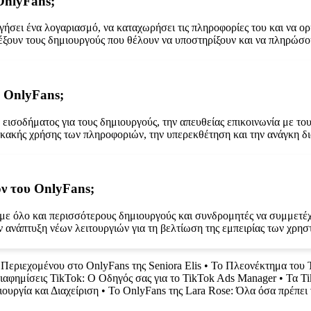
OnlyFans;
γήσει ένα λογαριασμό, να καταχωρήσει τις πληροφορίες του και να ορ
έξουν τους δημιουργούς που θέλουν να υποστηρίξουν και να πληρώσο
υ OnlyFans;
ισοδήματος για τους δημιουργούς, την απευθείας επικοινωνία με του
κακής χρήσης των πληροφοριών, την υπερεκθέτηση και την ανάγκη δια
λον του OnlyFans;
, με όλο και περισσότερους δημιουργούς και συνδρομητές να συμμετέ
την ανάπτυξη νέων λειτουργιών για τη βελτίωση της εμπειρίας των χρησ
Περιεχομένου στο OnlyFans της Seniora Elis
•
Το Πλεονέκτημα του T
ιαφημίσεις TikTok: Ο Οδηγός σας για το TikTok Ads Manager
•
Τα Ti
ιουργία και Διαχείριση
•
Το OnlyFans της Lara Rose: Όλα όσα πρέπει 