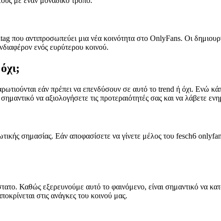
τους με έναν μοναδικό τρόπο.
tag που αντιπροσωπεύει μια νέα κοινότητα στο OnlyFans. Οι δημιουργ
νδιαφέρον ενός ευρύτερου κοινού.
όχι;
ωτιούνται εάν πρέπει να επενδύσουν σε αυτό το trend ή όχι. Ενώ κάπο
 σημαντικό να αξιολογήσετε τις προτεραιότητές σας και να λάβετε εν
ωτικής σημασίας. Εάν αποφασίσετε να γίνετε μέλος του fesch6 onlyfa
άστατο. Καθώς εξερευνούμε αυτό το φαινόμενο, είναι σημαντικό να κα
οκρίνεται στις ανάγκες του κοινού μας.