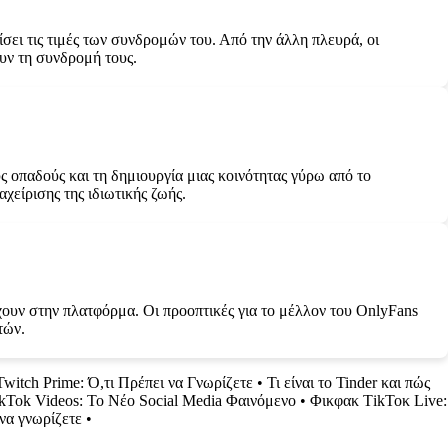
ίσει τις τιμές των συνδρομών του. Από την άλλη πλευρά, οι
υν τη συνδρομή τους.
ς οπαδούς και τη δημιουργία μιας κοινότητας γύρω από το
χείρισης της ιδιωτικής ζωής.
χουν στην πλατφόρμα. Οι προοπτικές για το μέλλον του OnlyFans
τών.
witch Prime: Ό,τι Πρέπει να Γνωρίζετε
•
Τι είναι το Tinder και πώς
kTok Videos: Το Νέο Social Media Φαινόμενο
•
Φικφακ ΤikΤοκ Live:
να γνωρίζετε
•