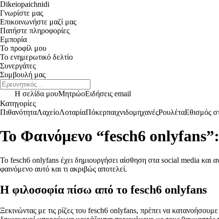
Dikeiopaichnidi
Γνωρίστε μας
Επικοινωνήστε μαζί μας
Πατήστε πληροφορίες
Εμπορία
Το προφίλ μου
Το ενημερωτικό δελτίο
Συνεργάτες
Συμβουλή μας
Η σελίδα μου
Μητρώο
Ειδήσεις email
Κατηγορίες
Πιθανότητα
Λαχείο
Λοταρία
Πόκερ
παιχνιδομηχανές
Ρουλέτα
Εθισμός στ
Το Φαινόμενο “fesch6 onlyfans
Το fesch6 onlyfans έχει δημιουργήσει αίσθηση στα social media και
φαινόμενο αυτό και τι ακριβώς αποτελεί.
Η φιλοσοφία πίσω από το fesch6 onlyfans
Ξεκινώντας με τις ρίζες του fesch6 onlyfans, πρέπει να κατανοήσουμ