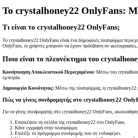
Το crystalhoney22 OnlyFans: 
Τι είναι το crystalhoney22 OnlyFans;
Το crystalhoney22 OnlyFans είναι ένα δημοφιλές πλατφόρμα περιεχο
OnlyFans, οι χρήστες μπορούν να έχουν πρόσβαση σε φωτογραφίες, β
Ποιο είναι το πλεονέκτημα του crystalhon
Κοινήποιηση Αποκλειστικού Περιεχομένου:
Μέσω του crystalhone
εμπειρία.
Δημιουργία Κοινότητας:
Μέσω της πλατφόρμας, η crystalhoney22 μ
Πώς να γίνεις συνδρομητής στο crystalhoney22 Only
Για να γίνεις συνδρομητής στο crystalhoney22 OnlyFans, ακολούθησ
Επισκέψου τη σελίδα της crystalhoney22 στο OnlyFans.
Κάνε εγγραφή στην πλατφόρμα.
Επιλέξε το πρόγραμμα συνδρομής που σε ενδιαφέρει.