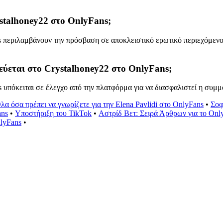
stalhoney22 στο OnlyFans;
περιλαμβάνουν την πρόσβαση σε αποκλειστικό ερωτικό περιεχόμενο, 
ιεύεται στο Crystalhoney22 στο OnlyFans;
υπόκειται σε έλεγχο από την πλατφόρμα για να διασφαλιστεί η συμμό
λα όσα πρέπει να γνωρίζετε για την Elena Pavlidi στο OnlyFans
•
Σοφ
ans
•
Υποστήριξη του TikTok
•
Αστρίδ Βετ: Σειρά Άρθρων για το Onl
lyFans
•