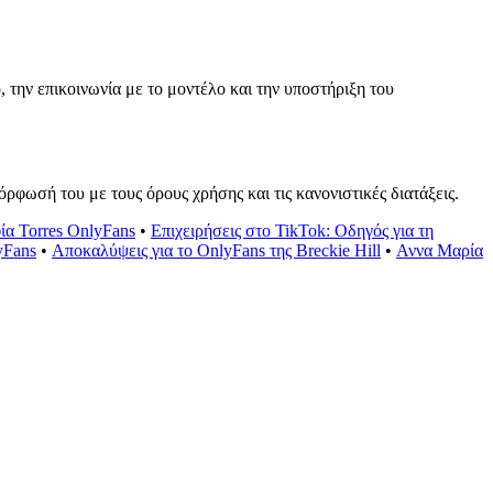
την επικοινωνία με το μοντέλο και την υποστήριξη του
ρφωσή του με τους όρους χρήσης και τις κανονιστικές διατάξεις.
ία Torres OnlyFans
•
Επιχειρήσεις στο TikTok: Οδηγός για τη
yFans
•
Αποκαλύψεις για το OnlyFans της Breckie Hill
•
Αννα Μαρία