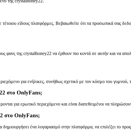
νο της crystalhoney22.
ε τέτοιου είδους πλατφόρμες. Βεβαιωθείτε ότι τα προσωπικά σας δεδ
ους φανς της crystalhoney22 να έρθουν πιο κοντά σε αυτήν και να απ
ριεχόμενο για ενήλικες, συνήθως σχετικό με τον κόσμο του γυμνού, τ
y22 στο OnlyFans;
ονται για ερωτικό περιεχόμενο και είναι διατεθειμένοι να πληρώσου
22 στο OnlyFans;
α δημιουργήσει ένα λογαριασμό στην πλατφόρμα, να επιλέξει το προφί