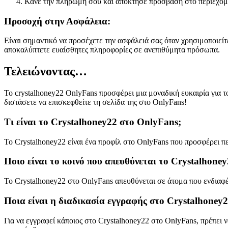
Κάνε την πληρωμή σου και απόκτησε πρόσβαση στο περιεχόμε
Προσοχή στην Ασφάλεια:
Είναι σημαντικό να προσέχετε την ασφάλειά σας όταν χρησιμοποιείτ
αποκαλύπτετε ευαίσθητες πληροφορίες σε ανεπιθύμητα πρόσωπα.
Τελειώνοντας…
Το crystalhoney22 OnlyFans προσφέρει μια μοναδική ευκαιρία για τ
διστάσετε να επισκεφθείτε τη σελίδα της στο OnlyFans!
Τι είναι το Crystalhoney22 στο OnlyFans;
Το Crystalhoney22 είναι ένα προφίλ στο OnlyFans που προσφέρει πε
Ποιο είναι το κοινό που απευθύνεται το Crystalhone
Το Crystalhoney22 στο OnlyFans απευθύνεται σε άτομα που ενδιαφέρ
Ποια είναι η διαδικασία εγγραφής στο Crystalhoney
Για να εγγραφεί κάποιος στο Crystalhoney22 στο OnlyFans, πρέπει ν