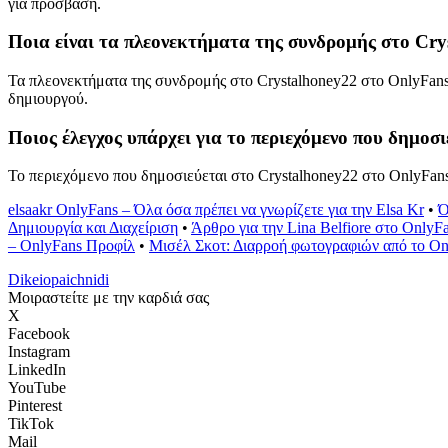
για πρόσβαση.
Ποια είναι τα πλεονεκτήματα της συνδρομής στο Cry
Τα πλεονεκτήματα της συνδρομής στο Crystalhoney22 στο OnlyFans 
δημιουργού.
Ποιος έλεγχος υπάρχει για το περιεχόμενο που δημοσ
Το περιεχόμενο που δημοσιεύεται στο Crystalhoney22 στο OnlyFans 
elsaakr OnlyFans – Όλα όσα πρέπει να γνωρίζετε για την Elsa Kr
•
Ό
Δημιουργία και Διαχείριση
•
Άρθρο για την Lina Belfiore στο OnlyF
– OnlyFans Προφίλ
•
Μισέλ Σκοτ: Διαρροή φωτογραφιών από το On
Dikeiopaichnidi
Μοιραστείτε με την καρδιά σας
X
Facebook
Instagram
LinkedIn
YouTube
Pinterest
TikTok
Mail