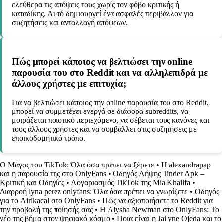
ελεύθερα τις απόψεις τους χωρίς τον φόβο κριτικής ή
καταδίκης. Αυτό δημιουργεί ένα ασφαλές περιβάλλον για
συζητήσεις και ανταλλαγή απόψεων.
Πώς μπορεί κάποιος να βελτιώσει την online
παρουσία του στο Reddit και να αλληλεπιδρά με
άλλους χρήστες με επιτυχία;
Για να βελτιώσει κάποιος την online παρουσία του στο Reddit,
μπορεί να συμμετέχει ενεργά σε διάφορα subreddits, να
μοιράζεται ποιοτικό περιεχόμενο, να σέβεται τους κανόνες και
τους άλλους χρήστες και να συμβάλλει στις συζητήσεις με
εποικοδομητικό τρόπο.
Ο Μάγος του TikTok: Όλα όσα πρέπει να ξέρετε
•
Η alexandrapap
και η παρουσία της στο OnlyFans
•
Οδηγός Λήψης Tinder Apk –
Κριτική και Οδηγίες
•
Λογαριασμός TikTok της Mia Khalifa
•
Διαρροή lyna perez onlyfans: Όλα όσα πρέπει να γνωρίζετε
•
Οδηγός
για το Airikacal στο OnlyFans
•
Πώς να αξιοποιήσετε το Reddit για
την προβολή της ποίησής σας
•
Η Alysha Newman στο OnlyFans: Το
νέο της βήμα στον ψηφιακό κόσμο
•
Ποια είναι η Jailyne Ojeda και το