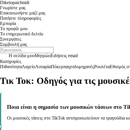
Dikeiopaichnidi
Γνωρίστε μας
Επικοινωνήστε μαζί μας
Πατήστε πληροφορίες
Εμπορία
Το προφίλ μου
Το ενημερωτικό δελτίο
Συνεργάτες
Συμβουλή μας
Η σελίδα μου
Μητρώο
Ειδήσεις email
Κατηγορίες
Πιθανότητα
Λαχείο
Λοταρία
Πόκερ
παιχνιδομηχανές
Ρουλέτα
Εθισμός στ
Τικ Τοκ: Οδηγός για τις μουσικέ
Ποια είναι η σημασία των μουσικών τάσεων στο Ti
Οι μουσικές τάσεις στο TikTok αντιπροσωπεύουν τα τραγούδια κα