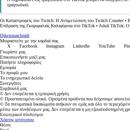
τραγουδιού.
Οι Καταστροφείς του Twitch: Η Αντιμετώπιση του Twitch Counter
•
B
Επίδραση της Γκαριφαλιάς Καλιφόρνια στο TikTok
•
Adult TikTok: Ο
Dikeiopaichnidi
Μοιραστείτε με την καρδιά σας
X
Facebook
Instagram
LinkedIn
YouTube
Pin
Γνωρίστε μας
Επικοινωνήστε μαζί μας
Πατήστε πληροφορίες
Εμπορία
Το προφίλ μου
Το ενημερωτικό δελτίο
Συνεργάτες
Συμβουλή μας
© Δεν επιτρέπεται η εμπορική χρήση.
© Προστατευμένο υλικό. Ορισμένα προϊόντα που δείχνουμε αποτελο
© Τα πνευματικά δικαιώματα ανήκουν σε εμάς και όλο το περιεχόμεν
μέσω των συνδέσμων μας. Δεν επιτρέπεται η μη εξουσιοδοτημένη χρ
Εσωτερικοί σύνδεσμοι
Χάρτης ιστότοπου
Θέση