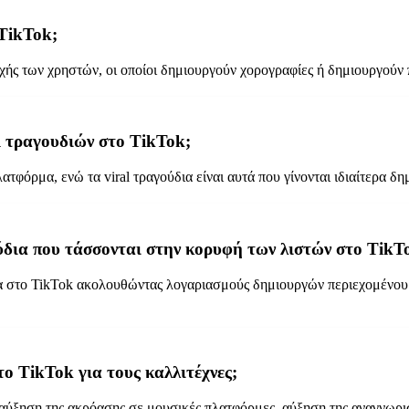
 TikTok;
οχής των χρηστών, οι οποίοι δημιουργούν χορογραφίες ή δημιουργού
al τραγουδιών στο TikTok;
λατφόρμα, ενώ τα viral τραγούδια είναι αυτά που γίνονται ιδιαίτερα
ύδια που τάσσονται στην κορυφή των λιστών στο TikT
α στο TikTok ακολουθώντας λογαριασμούς δημιουργών περιεχομένου 
ο TikTok για τους καλλιτέχνες;
 αύξηση της ακρόασης σε μουσικές πλατφόρμες, αύξηση της αναγνωρι