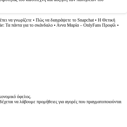
έπει να γνωρίζετε
•
Πώς να διαγράψετε το Snapchat
•
Η Θετική
e: Τα πάντα για το σκάνδαλο
•
Αννα Μαρία – OnlyFans Προφίλ
•
κονομικό όφελος.
δέχεται να λάβουμε προμήθειες για αγορές που πραγματοποιούνται