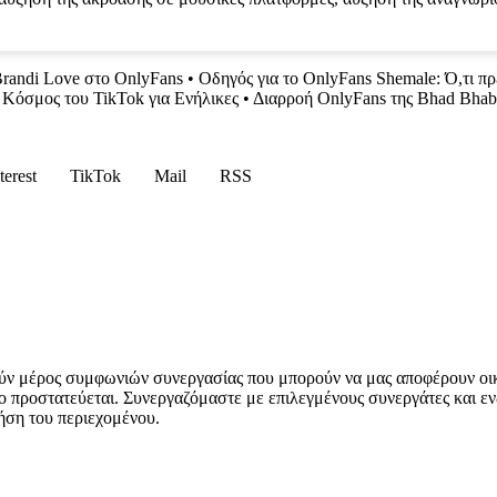
randi Love στο OnlyFans
•
Οδηγός για το OnlyFans Shemale: Ό,τι πρ
 Κόσμος του TikTok για Ενήλικες
•
Διαρροή OnlyFans της Bhad Bhabi
terest
TikTok
Mail
RSS
ύν μέρος συμφωνιών συνεργασίας που μπορούν να μας αποφέρουν οι
ο προστατεύεται. Συνεργαζόμαστε με επιλεγμένους συνεργάτες και εν
ήση του περιεχομένου.