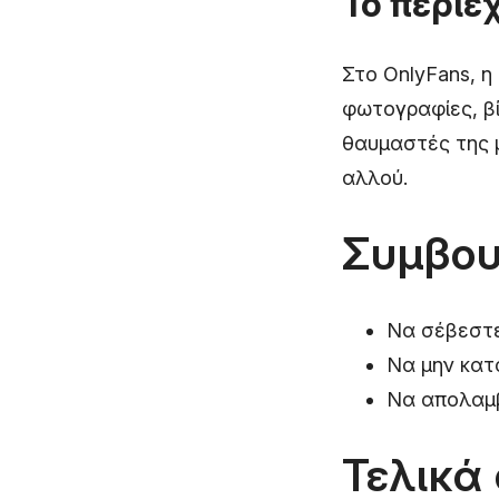
Το περιε
Στο OnlyFans, η
φωτογραφίες, βί
θαυμαστές της μ
αλλού.
Συμβου
Να σέβεστε 
Να μην κατ
Να απολαμβ
Τελικά