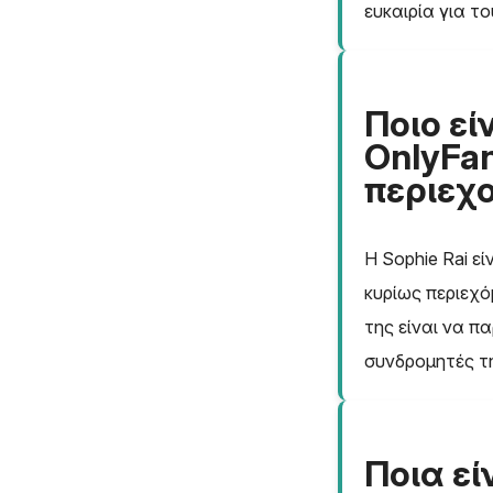
ευκαιρία για τ
Ποιο εί
OnlyFan
περιεχ
Η Sophie Rai ε
κυρίως περιεχό
της είναι να π
συνδρομητές τ
Ποια εί