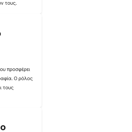
ν τους.
ο
που προσφέρει
ραφία. Ο ρόλος
ι τους
το