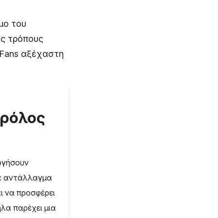
μο του
υς τρόπους
lyFans αξέχαστη
ο ρόλος
υργήσουν
με αντάλλαγμα
αι να προσφέρει
ηλα παρέχει μια