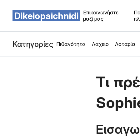
Επικοινωνήστε
Πα
Dikeiopaichnidi
μαζί μας
πλ
Κατηγορίες
Πιθανότητα
Λαχείο
Λοταρία
Τι πρ
Sophi
Εισαγω