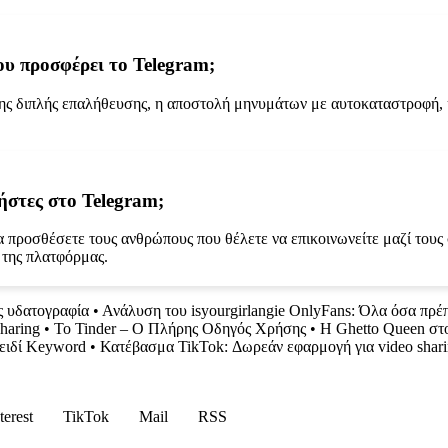
ου προσφέρει το Telegram;
σης διπλής επαλήθευσης, η αποστολή μηνυμάτων με αυτοκαταστροφή,
ήστες στο Telegram;
α προσθέσετε τους ανθρώπους που θέλετε να επικοινωνείτε μαζί τους 
 της πλατφόρμας.
ς υδατογραφία
•
Ανάλυση του isyourgirlangie OnlyFans: Όλα όσα πρέπ
haring
•
Το Tinder – Ο Πλήρης Οδηγός Χρήσης
•
Η Ghetto Queen στ
λειδί Keyword
•
Κατέβασμα TikTok: Δωρεάν εφαρμογή για video shar
terest
TikTok
Mail
RSS