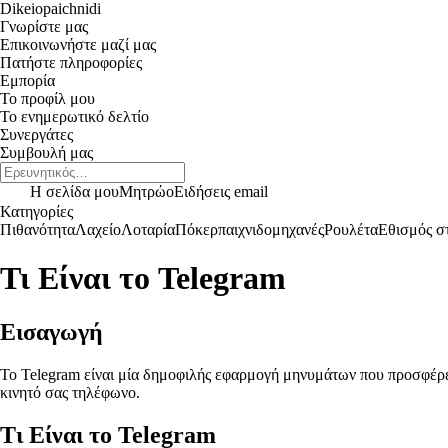
Dikeiopaichnidi
Γνωρίστε μας
Επικοινωνήστε μαζί μας
Πατήστε πληροφορίες
Εμπορία
Το προφίλ μου
Το ενημερωτικό δελτίο
Συνεργάτες
Συμβουλή μας
Η σελίδα μου
Μητρώο
Ειδήσεις email
Κατηγορίες
Πιθανότητα
Λαχείο
Λοταρία
Πόκερ
παιχνιδομηχανές
Ρουλέτα
Εθισμός στ
Τι Είναι το Telegram
Εισαγωγή
Το Telegram είναι μία δημοφιλής εφαρμογή μηνυμάτων που προσφέρει
κινητό σας τηλέφωνο.
Τι Είναι το Telegram