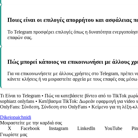
Ποιες είναι οι επιλογές απορρήτου και ασφάλειας π
Το Telegram προσφέρει επιλογές όπως η δυνατότητα ενεργοποίη
επαφών σας.
Πώς μπορεί κάποιος να επικοινωνήσει με άλλους χρ
Για να επικοινωνήσετε με άλλους χρήστες στο Telegram, πρέπει ν
κάνετε κλήσεις ή να μοιραστείτε αρχεία με τους επαφές σας μέσω
Τι Είναι το Telegram
•
Πώς να κατεβάσετε βίντεο από το TikTok χωρί
sophiarz onlyfans
•
Κατέβασμα TikTok: Δωρεάν εφαρμογή για video s
OnlyFans: Σύνδεση, Σύνδεση στο OnlyFans
•
Κείμενο για τη λέξη-κ
Dikeiopaichnidi
Μοιραστείτε με την καρδιά σας
X
Facebook
Instagram
LinkedIn
YouTube
Pin
Γνωρίστε μας