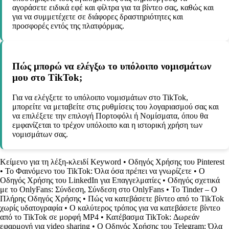
αγοράσετε ειδικά εφέ και φίλτρα για τα βίντεο σας, καθώς και
για να συμμετέχετε σε διάφορες δραστηριότητες και
προσφορές εντός της πλατφόρμας.
Πώς μπορώ να ελέγξω το υπόλοιπο νομισμάτων
μου στο TikTok;
Για να ελέγξετε το υπόλοιπο νομισμάτων στο TikTok,
μπορείτε να μεταβείτε στις ρυθμίσεις του λογαριασμού σας και
να επιλέξετε την επιλογή Πορτοφόλι ή Νομίσματα, όπου θα
εμφανίζεται το τρέχον υπόλοιπο και η ιστορική χρήση των
νομισμάτων σας.
Κείμενο για τη λέξη-κλειδί Keyword
•
Οδηγός Χρήσης του Pinterest
•
Το Φαινόμενο του TikTok: Όλα όσα πρέπει να γνωρίζετε
•
Ο
Οδηγός Χρήσης του LinkedIn για Επαγγελματίες
•
Οδηγός σχετικά
με το OnlyFans: Σύνδεση, Σύνδεση στο OnlyFans
•
Το Tinder – Ο
Πλήρης Οδηγός Χρήσης
•
Πώς να κατεβάσετε βίντεο από το TikTok
χωρίς υδατογραφία
•
Ο καλύτερος τρόπος για να κατεβάσετε βίντεο
από το TikTok σε μορφή MP4
•
Κατέβασμα TikTok: Δωρεάν
εφαρμογή για video sharing
•
Ο Οδηγός Χρήσης του Telegram: Όλα