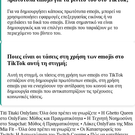
Για να δημιουργήσει κάποιος πρωτότυπα emojis, μπορεί να
χρησιμοποιήσει εφαρμογές επεξεργασίας εικόνας ή να
σχεδιάσει τα δικά του emojis. Είναι σημαντικό να είναι
δημιουργικός και να επιλέγει emojis που ταιριάζουν με το
περιεχόμενο του βίντεο του.
Ποιες είναι οι τάσεις στη χρήση των emojis στο
TikTok αυτή τη στιγμή;
Αυτή τη στιγμή, οι τάσεις στη χρήση των emojis στο TikTok
εστιάζουν στη δημιουργία πρωτότυπων emojis, στη χρήση
emojis για να ενισχύσουν την αντίδραση του κοινού και στη
δημιουργία emojis που αντικατοπτρίζουν τις τρέχουσες
κοινωνικές τάσεις.
Τiti Titaki Onlyfans: Όλα όσα πρέπει να γνωρίζετε
•
Η Ghetto Queen
στο OnlyFans: Μύθος και Πραγματικότητα
•
Η Τεχνητή Νοημοσύνη
στο Snapchat: Μύθος ή Πραγματικότητα;
•
Λάκες OnlyFans της Miss
Mia Fit – Όλα όσα πρέπει να γνωρίζετε
•
Οι Καταστροφείς του
Twitch: Η Αντιμετώπιση του Twitch Counter
•
Πώς να κατεβάσετε