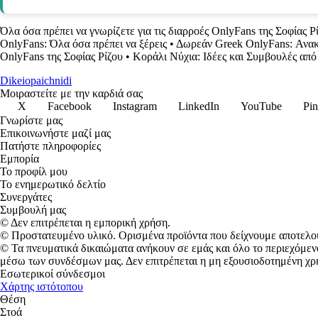
Όλα όσα πρέπει να γνωρίζετε για τις διαρροές OnlyFans της Σοφίας Ρ
OnlyFans: Όλα όσα πρέπει να ξέρεις
•
Δωρεάν Greek OnlyFans: Ανακ
OnlyFans της Σοφίας Ρίζου
•
Κοράλι Νύχια: Ιδέες και Συμβουλές από 
Dikeiopaichnidi
Μοιραστείτε με την καρδιά σας
X
Facebook
Instagram
LinkedIn
YouTube
Pin
Γνωρίστε μας
Επικοινωνήστε μαζί μας
Πατήστε πληροφορίες
Εμπορία
Το προφίλ μου
Το ενημερωτικό δελτίο
Συνεργάτες
Συμβουλή μας
© Δεν επιτρέπεται η εμπορική χρήση.
© Προστατευμένο υλικό. Ορισμένα προϊόντα που δείχνουμε αποτελο
© Τα πνευματικά δικαιώματα ανήκουν σε εμάς και όλο το περιεχόμεν
μέσω των συνδέσμων μας. Δεν επιτρέπεται η μη εξουσιοδοτημένη χρ
Εσωτερικοί σύνδεσμοι
Χάρτης ιστότοπου
Θέση
Στοά