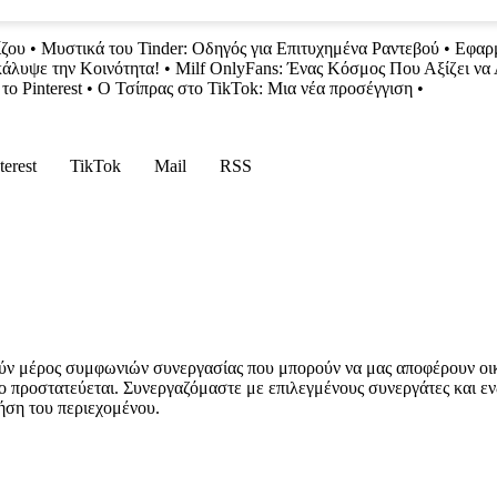
ίζου
•
Μυστικά του Tinder: Οδηγός για Επιτυχημένα Ραντεβού
•
Εφαρμ
άλυψε την Κοινότητα!
•
Μilf OnlyFans: Ένας Κόσμος Που Αξίζει να
το Pinterest
•
Ο Τσίπρας στο TikTok: Μια νέα προσέγγιση
•
terest
TikTok
Mail
RSS
ύν μέρος συμφωνιών συνεργασίας που μπορούν να μας αποφέρουν οι
ο προστατεύεται. Συνεργαζόμαστε με επιλεγμένους συνεργάτες και εν
ήση του περιεχομένου.