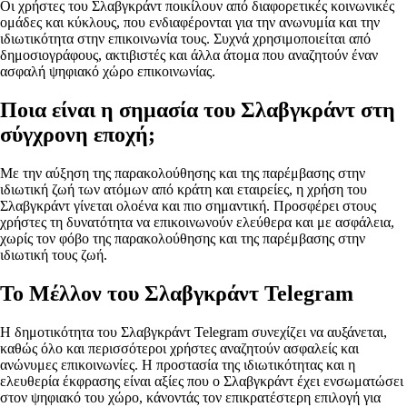
Οι χρήστες του Σλαβγκράντ ποικίλουν από διαφορετικές κοινωνικές
ομάδες και κύκλους, που ενδιαφέρονται για την ανωνυμία και την
ιδιωτικότητα στην επικοινωνία τους. Συχνά χρησιμοποιείται από
δημοσιογράφους, ακτιβιστές και άλλα άτομα που αναζητούν έναν
ασφαλή ψηφιακό χώρο επικοινωνίας.
Ποια είναι η σημασία του Σλαβγκράντ στη
σύγχρονη εποχή;
Με την αύξηση της παρακολούθησης και της παρέμβασης στην
ιδιωτική ζωή των ατόμων από κράτη και εταιρείες, η χρήση του
Σλαβγκράντ γίνεται ολοένα και πιο σημαντική. Προσφέρει στους
χρήστες τη δυνατότητα να επικοινωνούν ελεύθερα και με ασφάλεια,
χωρίς τον φόβο της παρακολούθησης και της παρέμβασης στην
ιδιωτική τους ζωή.
Το Μέλλον του Σλαβγκράντ Telegram
Η δημοτικότητα του Σλαβγκράντ Telegram συνεχίζει να αυξάνεται,
καθώς όλο και περισσότεροι χρήστες αναζητούν ασφαλείς και
ανώνυμες επικοινωνίες. Η προστασία της ιδιωτικότητας και η
ελευθερία έκφρασης είναι αξίες που ο Σλαβγκράντ έχει ενσωματώσει
στον ψηφιακό του χώρο, κάνοντάς τον επικρατέστερη επιλογή για