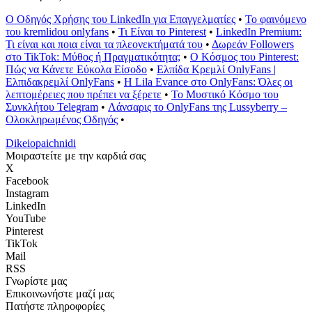
Ο Οδηγός Χρήσης του LinkedIn για Επαγγελματίες
•
Το φαινόμενο
του kremlidou onlyfans
•
Τι Είναι το Pinterest
•
LinkedIn Premium:
Τι είναι και ποια είναι τα πλεονεκτήματά του
•
Δωρεάν Followers
στο TikTok: Μύθος ή Πραγματικότητα;
•
Ο Κόσμος του Pinterest:
Πώς να Κάνετε Εύκολα Είσοδο
•
Ελπίδα Κρεμλί OnlyFans |
Ελπιδακρεμλί OnlyFans
•
Η Lila Evance στο OnlyFans: Όλες οι
λεπτομέρειες που πρέπει να ξέρετε
•
Το Μυστικό Κόσμο του
Συνκλήτου Telegram
•
Λάνσαρις το OnlyFans της Lussyberry –
Ολοκληρωμένος Οδηγός
•
Dikeiopaichnidi
Μοιραστείτε με την καρδιά σας
X
Facebook
Instagram
LinkedIn
YouTube
Pinterest
TikTok
Mail
RSS
Γνωρίστε μας
Επικοινωνήστε μαζί μας
Πατήστε πληροφορίες