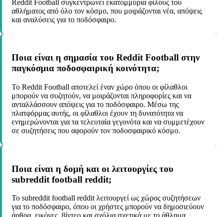
Reddit Football συγκεντρώνει εκατομμύρια φίλους του
αθλήματος από όλο τον κόσμο, που μοιράζονται νέα, απόψεις
και αναλύσεις για το ποδόσφαιρο.
Ποια είναι η σημασία του Reddit Football στην
παγκόσμια ποδοσφαιρική κοινότητα;
Το Reddit Football αποτελεί έναν χώρο όπου οι φίλαθλοι
μπορούν να συζητούν, να μοιράζονται πληροφορίες και να
ανταλλάσσουν απόψεις για το ποδόσφαιρο. Μέσω της
πλατφόρμας αυτής, οι φίλαθλοι έχουν τη δυνατότητα να
ενημερώνονται για τα τελευταία γεγονότα και να συμμετέχουν
σε συζητήσεις που αφορούν τον ποδοσφαιρικό κόσμο.
Ποια είναι η δομή και οι λειτουργίες του
subreddit football reddit;
Το subreddit football reddit λειτουργεί ως χώρος συζητήσεων
για το ποδόσφαιρο, όπου οι χρήστες μπορούν να δημοσιεύουν
άρθρα, εικόνες, βίντεο και σχόλια σχετικά με το άθλημα.