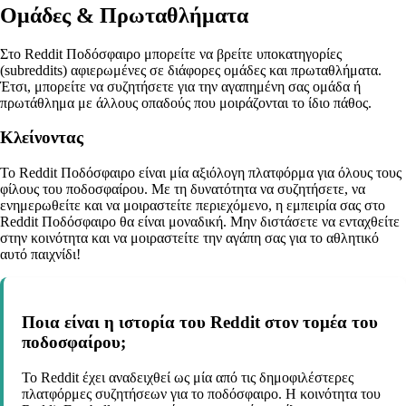
Ομάδες & Πρωταθλήματα
Στο Reddit Ποδόσφαιρο μπορείτε να βρείτε υποκατηγορίες
(subreddits) αφιερωμένες σε διάφορες ομάδες και πρωταθλήματα.
Έτσι, μπορείτε να συζητήσετε για την αγαπημένη σας ομάδα ή
πρωτάθλημα με άλλους οπαδούς που μοιράζονται το ίδιο πάθος.
Κλείνοντας
Το Reddit Ποδόσφαιρο είναι μία αξιόλογη πλατφόρμα για όλους τους
φίλους του ποδοσφαίρου. Με τη δυνατότητα να συζητήσετε, να
ενημερωθείτε και να μοιραστείτε περιεχόμενο, η εμπειρία σας στο
Reddit Ποδόσφαιρο θα είναι μοναδική. Μην διστάσετε να ενταχθείτε
στην κοινότητα και να μοιραστείτε την αγάπη σας για το αθλητικό
αυτό παιχνίδι!
Ποια είναι η ιστορία του Reddit στον τομέα του
ποδοσφαίρου;
Το Reddit έχει αναδειχθεί ως μία από τις δημοφιλέστερες
πλατφόρμες συζητήσεων για το ποδόσφαιρο. Η κοινότητα του