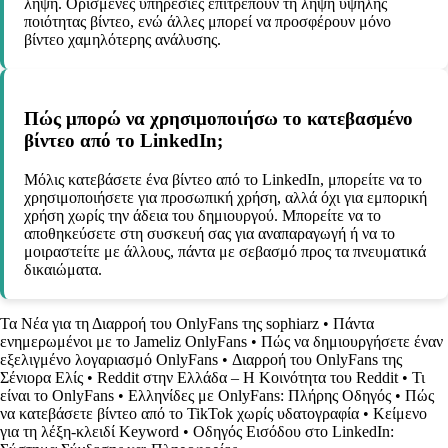
λήψη. Ορισμένες υπηρεσίες επιτρέπουν τη λήψη υψηλής
ποιότητας βίντεο, ενώ άλλες μπορεί να προσφέρουν μόνο
βίντεο χαμηλότερης ανάλυσης.
Πώς μπορώ να χρησιμοποιήσω το κατεβασμένο
βίντεο από το LinkedIn;
Μόλις κατεβάσετε ένα βίντεο από το LinkedIn, μπορείτε να το
χρησιμοποιήσετε για προσωπική χρήση, αλλά όχι για εμπορική
χρήση χωρίς την άδεια του δημιουργού. Μπορείτε να το
αποθηκεύσετε στη συσκευή σας για αναπαραγωγή ή να το
μοιραστείτε με άλλους, πάντα με σεβασμό προς τα πνευματικά
δικαιώματα.
Τα Νέα για τη Διαρροή του OnlyFans της sophiarz
•
Πάντα
ενημερωμένοι με τo Jameliz OnlyFans
•
Πώς να δημιουργήσετε έναν
εξελιγμένο λογαριασμό OnlyFans
•
Διαρροή του OnlyFans της
Σένιορα Ελίς
•
Reddit στην Ελλάδα – Η Κοινότητα του Reddit
•
Τι
είναι το OnlyFans
•
Ελληνίδες με OnlyFans: Πλήρης Οδηγός
•
Πώς
να κατεβάσετε βίντεο από το TikTok χωρίς υδατογραφία
•
Κείμενο
για τη λέξη-κλειδί Keyword
•
Οδηγός Εισόδου στο LinkedIn: