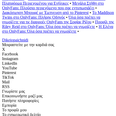
Πλατφόρμα Περιεχομένου για Ενήλικες
•
Μεγάλα Στήθη στο
OnlyFans: Πλούσιο περιεχόμενο που σας εντυπωσιάζει
•
Διακόσμηση Μπουφέ με Έμπνευση από το Pinterest
•
Το Maddison
Twins στο OnlyFans: Πλήρης Οδηγός
•
Όλα όσα πρέπει να
γνωρίζετε για τις διαρροές OnlyFans της Σοφίας Ρίζου
•
Προφίλ της
Riley Reid στο OnlyFans: Όλα όσα πρέπει να γνωρίζετε
•
Η Ελένα
στο OnlyFans: Όλα όσα πρέπει να γνωρίζετε
•
Dikeiopaichnidi
Μοιραστείτε με την καρδιά σας
X
Facebook
Instagram
LinkedIn
YouTube
Pinterest
TikTok
Mail
RSS
Γνωρίστε μας
Επικοινωνήστε μαζί μας
Πατήστε πληροφορίες
Εμπορία
Το προφίλ μου
Το ενημερωτικό δελτίο