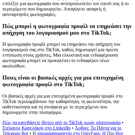
επιλέξτε μια φωτογραφία που αντιπροσωπεύει τον εαυτό σας ή το
περιεχόμενο που δημιουργείτε. Αποφύγετε ασαφείς ή
ασυναρτησίες φωτογραφίες.
Πώς μπορεί η φωτογραφία προφίλ να επηρεάσει την
απήχηση του λογαριασμού μου στο TikTok;
Η φωτογραφία προφίλ μπορεί να επηρεάσει την απήχηση του
λογαριασμού σας στο TikTok, καθώς δημιουργεί μια πρώτη
εντύπωση στους χρήστες. Μια ελκυστική και ενδιαφέρουσα
φωτογραφία μπορεί να προκαλέσει το ενδιαφέρον νέων
ακολούθων.
Ποιες είναι οι βασικές αρχές για μια επιτυχημένη
φωτογραφία προφίλ στο TikTok;
Οι βασικές αρχές για μια επιτυχημένη φωτογραφία προφίλ στο
TikTok περιλαμβάνουν την καθαρότητα, τη φωτεινότητα, την
αυθεντικότητα και τη συνάφεια με το περιεχόμενο που
δημιουργείτε στην πλατφόρμα.
Πώς να κατεβάσετε βίντεο από το TikTok χωρίς υδατογραφία
•
Στέφανος Κασελάκης στο LinkedIn
•
Άρθρο: Τα Πάντα για το
Telegram Bot
•
Η mirandahmarievip στο OnlyFans: Η Πιο Hot