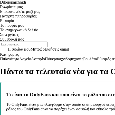
Dikeiopaichnidi
Γνωρίστε μας
Επικοινωνήστε μαζί μας
Πατήστε πληροφορίες
Εμπορία
Το προφίλ μου
Το ενημερωτικό δελτίο
Συνεργάτες
Συμβουλή μας
Η σελίδα μου
Μητρώο
Ειδήσεις email
Κατηγορίες
Πιθανότητα
Λαχείο
Λοταρία
Πόκερ
παιχνιδομηχανές
Ρουλέτα
Εθισμός στ
Πάντα τα τελευταία νέα για τα 
Τι είναι το OnlyFans και ποιο είναι το ρόλο του στ
Το OnlyFans είναι μια πλατφόρμα στην οποία οι δημιουργοί περι
ρόλος του OnlyFans είναι να παρέχει έναν ασφαλή και εύκολο τρό