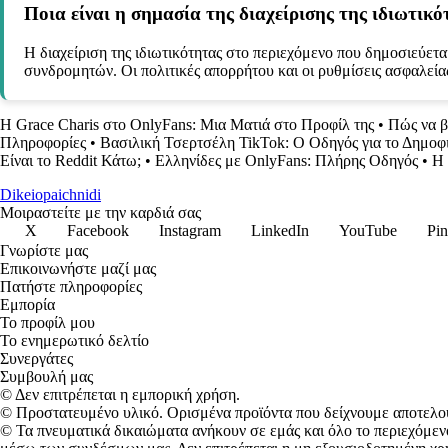
Ποια είναι η σημασία της διαχείρισης της ιδιωτικ
Η διαχείριση της ιδιωτικότητας στο περιεχόμενο που δημοσιεύετ
συνδρομητών. Οι πολιτικές απορρήτου και οι ρυθμίσεις ασφαλείας
Η Grace Charis στο OnlyFans: Μια Ματιά στο Προφίλ της
•
Πώς να β
Πληροφορίες
•
Βασιλική Τσερτσέλη TikTok: Ο Οδηγός για το Δημοφ
Είναι το Reddit Κάτω;
•
Ελληνίδες με OnlyFans: Πλήρης Οδηγός
•
Η 
Dikeiopaichnidi
Μοιραστείτε με την καρδιά σας
X
Facebook
Instagram
LinkedIn
YouTube
Pin
Γνωρίστε μας
Επικοινωνήστε μαζί μας
Πατήστε πληροφορίες
Εμπορία
Το προφίλ μου
Το ενημερωτικό δελτίο
Συνεργάτες
Συμβουλή μας
© Δεν επιτρέπεται η εμπορική χρήση.
© Προστατευμένο υλικό. Ορισμένα προϊόντα που δείχνουμε αποτελο
© Τα πνευματικά δικαιώματα ανήκουν σε εμάς και όλο το περιεχόμεν