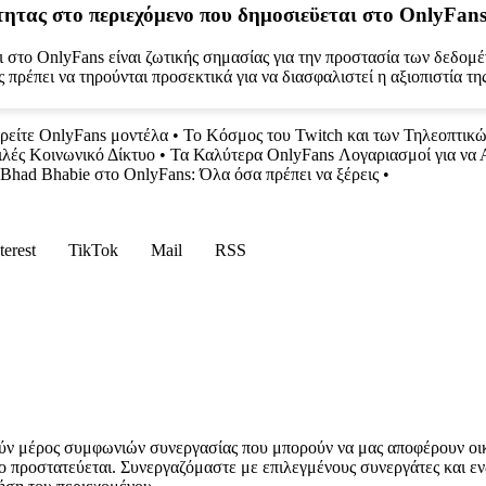
ότητας στο περιεχόμενο που δημοσιεϋεται στο OnlyFans
αι στο OnlyFans είναι ζωτικής σημασίας για την προστασία των δεδομ
 πρέπει να τηρούνται προσεκτικά για να διασφαλιστεί η αξιοπιστία τ
ρείτε OnlyFans μοντέλα
•
Το Κόσμος του Twitch και των Τηλεοπτι
ιλές Κοινωνικό Δίκτυο
•
Τα Καλύτερα OnlyFans Λογαριασμοί για να
Bhad Bhabie στο OnlyFans: Όλα όσα πρέπει να ξέρεις
•
terest
TikTok
Mail
RSS
ύν μέρος συμφωνιών συνεργασίας που μπορούν να μας αποφέρουν οι
ο προστατεύεται. Συνεργαζόμαστε με επιλεγμένους συνεργάτες και εν