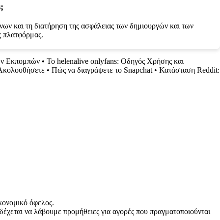
;
ένων και τη διατήρηση της ασφάλειας των δημιουργών και των
ης πλατφόρμας.
κών Εκπομπών
•
Το helenalive onlyfans: Οδηγός Χρήσης και
 Ακολουθήσετε
•
Πώς να διαγράψετε το Snapchat
•
Κατάσταση Reddit:
κονομικό όφελος.
δέχεται να λάβουμε προμήθειες για αγορές που πραγματοποιούνται