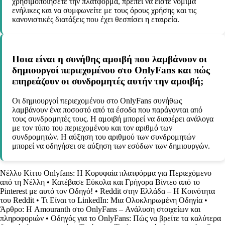
χρησιμοποιήσετε την πλατφόρμα, πρέπει να είστε νόμιμα
ενήλικες και να συμφωνείτε με τους όρους χρήσης και τις
κανονιστικές διατάξεις που έχει θεσπίσει η εταιρεία.
Ποια είναι η συνήθης αμοιβή που λαμβάνουν οι
δημιουργοί περιεχομένου στο OnlyFans και πώς
επηρεάζουν οι συνδρομητές αυτήν την αμοιβή;
Οι δημιουργοί περιεχομένου στο OnlyFans συνήθως
λαμβάνουν ένα ποσοστό από τα έσοδα που παράγονται από
τους συνδρομητές τους. Η αμοιβή μπορεί να διαφέρει ανάλογα
με τον τύπο του περιεχομένου και τον αριθμό των
συνδρομητών. Η αύξηση του αριθμού των συνδρομητών
μπορεί να οδηγήσει σε αύξηση των εσόδων των δημιουργών.
Νέλλυ Κίττυ Onlyfans: Η Κορυφαία πλατφόρμα για Περιεχόμενο
από τη Νέλλη
•
Κατέβασε Εύκολα και Γρήγορα Βίντεο από το
Pinterest με αυτό τον Οδηγό!
•
Reddit στην Ελλάδα – Η Κοινότητα
του Reddit
•
Τι Είναι το LinkedIn: Μια Ολοκληρωμένη Οδηγία
•
Άρθρο: Η Amouranth στο OnlyFans – Ανάλυση στοιχείων και
πληροφοριών
•
Οδηγός για το OnlyFans: Πώς να βρείτε τα καλύτερα