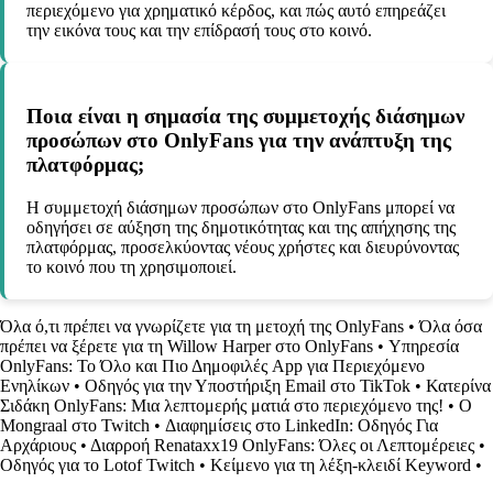
περιεχόμενο για χρηματικό κέρδος, και πώς αυτό επηρεάζει
την εικόνα τους και την επίδρασή τους στο κοινό.
Ποια είναι η σημασία της συμμετοχής διάσημων
προσώπων στο OnlyFans για την ανάπτυξη της
πλατφόρμας;
Η συμμετοχή διάσημων προσώπων στο OnlyFans μπορεί να
οδηγήσει σε αύξηση της δημοτικότητας και της απήχησης της
πλατφόρμας, προσελκύοντας νέους χρήστες και διευρύνοντας
το κοινό που τη χρησιμοποιεί.
Όλα ό,τι πρέπει να γνωρίζετε για τη μετοχή της OnlyFans
•
Όλα όσα
πρέπει να ξέρετε για τη Willow Harper στο OnlyFans
•
Υπηρεσία
OnlyFans: Το Όλο και Πιο Δημοφιλές App για Περιεχόμενο
Ενηλίκων
•
Οδηγός για την Υποστήριξη Email στο TikTok
•
Κατερίνα
Σιδάκη OnlyFans: Μια λεπτομερής ματιά στο περιεχόμενο της!
•
Ο
Μongraal στο Twitch
•
Διαφημίσεις στο LinkedIn: Οδηγός Για
Αρχάριους
•
Διαρροή Renataxx19 OnlyFans: Όλες οι Λεπτομέρειες
•
Οδηγός για το Lotof Twitch
•
Κείμενο για τη λέξη-κλειδί Keyword
•