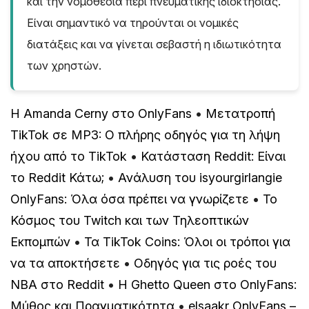
και την νομοθεσία περί πνευματικής ιδιοκτησίας.
Είναι σημαντικό να τηρούνται οι νομικές
διατάξεις και να γίνεται σεβαστή η ιδιωτικότητα
των χρηστών.
Η Amanda Cerny στο OnlyFans
•
Μετατροπή
TikTok σε MP3: Ο πλήρης οδηγός για τη λήψη
ήχου από το TikTok
•
Κατάσταση Reddit: Είναι
το Reddit Κάτω;
•
Ανάλυση του isyourgirlangie
OnlyFans: Όλα όσα πρέπει να γνωρίζετε
•
Το
Κόσμος του Twitch και των Τηλεοπτικών
Εκπομπών
•
Τα TikTok Coins: Όλοι οι τρόποι για
να τα αποκτήσετε
•
Οδηγός για τις ροές του
NBA στο Reddit
•
Η Ghetto Queen στο OnlyFans:
Μύθος και Πραγματικότητα
•
elsaakr OnlyFans –