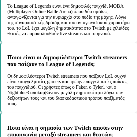
Το League of Legends είναι ένα δημοφιλές παιχνίδι MOBA
(Multiplayer Online Battle Arena) όπου δύο ομάδες
ανταγωνίζονται για την κυριαρχία στο πεδίο της μάχης. Λόγω
της συναρπαστικής δράσης και του ανταγωνιστικού χαρακτήρα
του, το LoL έχει μεγάλη δημοτικότητα στο Twitch με χιλιάδες
θεατές να παρακολουθούν live streams και τουρνουά.
Ποιοι είναι οι δημοφιλέστεροι Twitch streamers
που παίζουν το League of Legends;
Οι δημοφιλέστεροι Twitch streamers που παίζουν LoL συχνά
είναι επαγγελματίες gamers και πρώην επαγγελματίες παίκτες
του παιχνιδιού. Οι χρήστες όπως ο Faker, o Tyler1 και ο
Nightblue3 απολαμβάνουν μεγάλη δημοτικότητα λόγω των
δεξιοτήτων τους και του διασκεδαστικού τρόπου παιξίματός
τους.
Ποια είναι η σημασία των Twitch emotes στην
επικοινωνία μεταξύ streamers και θεατών;