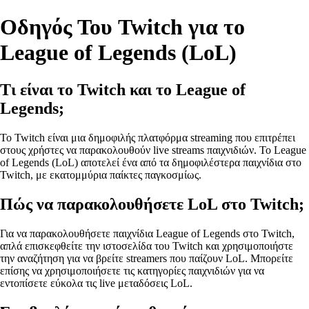
Οδηγός Του Twitch για το
League of Legends (LoL)
Τι είναι το Twitch και το League of
Legends;
Το Twitch είναι μια δημοφιλής πλατφόρμα streaming που επιτρέπει
στους χρήστες να παρακολουθούν live streams παιχνιδιών. Το League
of Legends (LoL) αποτελεί ένα από τα δημοφιλέστερα παιχνίδια στο
Twitch, με εκατομμύρια παίκτες παγκοσμίως.
Πώς να παρακολουθήσετε LoL στο Twitch;
Για να παρακολουθήσετε παιχνίδια League of Legends στο Twitch,
απλά επισκεφθείτε την ιστοσελίδα του Twitch και χρησιμοποιήστε
την αναζήτηση για να βρείτε streamers που παίζουν LoL. Μπορείτε
επίσης να χρησιμοποιήσετε τις κατηγορίες παιχνιδιών για να
εντοπίσετε εύκολα τις live μεταδόσεις LoL.