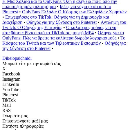
Η Μία Χαλίφα και το OnlyFans: Όλη η αλήθεια πίσω από την
πολυσυζητημένη πλατφόρμα
•
Ιδέες για νύχια μέσα από το
Pinterest
•
OnlyFans Ελλάδα: Ο Κόσμος των Ελληνίδων Χρηστών
•
Επιχειρήσεις στο TikTok: Οδηγός για τη Δημιουργία και
Διαχείριση
•
Οδηγός για την Σύνδεση στο Pinterest
•
Αντιληψη του
Twitch: Ο Οδηγός της Επιτυχίας
•
Ο καλύτερος τρόπος για να
κατεβάσετε βίντεο από το TikTok σε μορφή MP4
•
Οδηγός για το
OnlyFans: Πώς να βρείτε τα καλύτερα δωρεάν λογαριασμούς
•
Το
Κόσμος του Twitch και των Τηλεοπτικών Εκπομπών
•
Οδηγός για
την Σύνδεση στο Pinterest
•
Dikeiopaichnidi
Μοιραστείτε με την καρδιά σας
X
Facebook
Instagram
LinkedIn
YouTube
Pinterest
TikTok
Mail
RSS
Γνωρίστε μας
Επικοινωνήστε μαζί μας
Πατήστε πληροφορίες