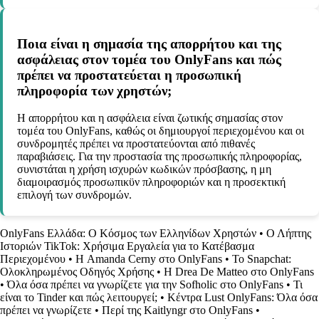
Ποια είναι η σημασία της απορρήτου και της
ασφάλειας στον τομέα του OnlyFans και πώς
πρέπει να προστατεύεται η προσωπική
πληροφορία των χρηστών;
Η απορρήτου και η ασφάλεια είναι ζωτικής σημασίας στον
τομέα του OnlyFans, καθώς οι δημιουργοί περιεχομένου και οι
συνδρομητές πρέπει να προστατεύονται από πιθανές
παραβιάσεις. Για την προστασία της προσωπικής πληροφορίας,
συνιστάται η χρήση ισχυρών κωδικών πρόσβασης, η μη
διαμοιρασμός προσωπικϋν πληροφοριών και η προσεκτική
επιλογή των συνδρομών.
OnlyFans Ελλάδα: Ο Κόσμος των Ελληνίδων Χρηστών
•
Ο Λήπτης
Ιστοριών TikTok: Χρήσιμα Εργαλεία για το Κατέβασμα
Περιεχομένου
•
Η Amanda Cerny στο OnlyFans
•
Το Snapchat:
Ολοκληρωμένος Οδηγός Χρήσης
•
Η Drea De Matteo στο OnlyFans
•
Όλα όσα πρέπει να γνωρίζετε για την Sofholic στο OnlyFans
•
Τι
είναι το Tinder και πώς λειτουργεί;
•
Κέντρα Lust OnlyFans: Όλα όσα
πρέπει να γνωρίζετε
•
Περί της Kaitlyngr στο OnlyFans
•