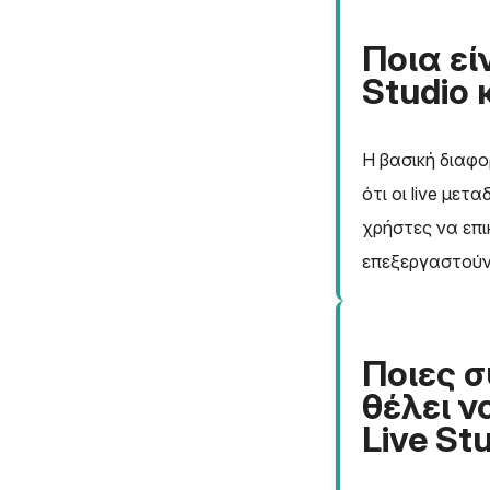
Ποια εί
Studio 
Η βασική διαφο
ότι οι live μετ
χρήστες να επι
επεξεργαστούν
Ποιες σ
θέλει ν
Live Stu