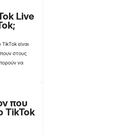
Tok Live
Tok;
 TikTok είναι
ρέπουν στους
μπορούν να
ον που
ο TikTok