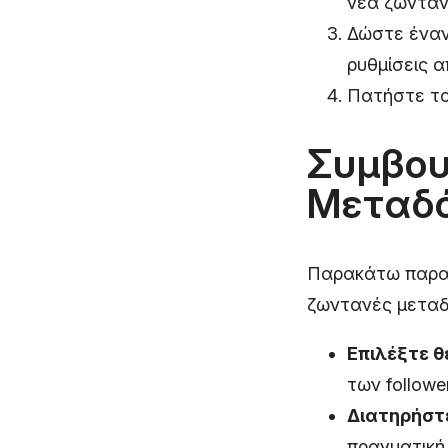
νέα ζωνταν
Δώστε έναν
ρυθμίσεις 
Πατήστε το
Συμβου
Μεταδό
Παρακάτω παραθ
ζωντανές μεταδό
Επιλέξτε θ
των followe
Διατηρήστ
πραγματική