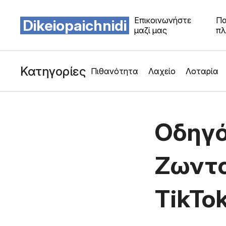
Επικοινωνήστε
Πα
Dikeiopaichnidi
μαζί μας
πλ
Κατηγορίες
Πιθανότητα
Λαχείο
Λοταρία
Οδηγό
Ζωντ
TikTo