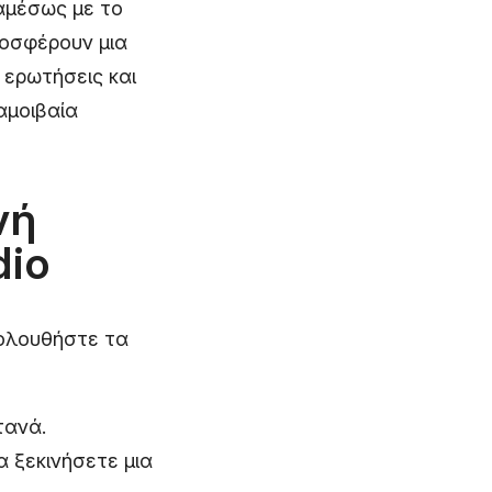
αμέσως με το
ροσφέρουν μια
 ερωτήσεις και
αμοιβαία
νή
dio
κολουθήστε τα
τανά.
α ξεκινήσετε μια