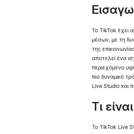
Εισαγω
Το TikTok έχει 
μέσων, με τη δ
της επικοινωνία
αποτελεί ένα ισ
περιεχόμενο υψη
πιο δυναμικό τ
Live Studio και
Τι είνα
To TikTok Live S