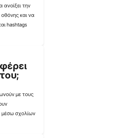
να ανοίξει την
ς οθόνης και να
και hashtags
σφέρει
του;
νωνούν με τους
ζουν
ς μέσω σχολίων