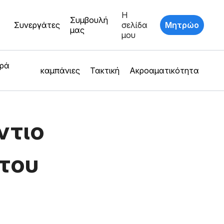
Η
Συμβουλή
Συνεργάτες
σελίδα
Μητρώο
μας
μου
ερά
καμπάνιες
Τακτική
Ακροαματικότητα
ντιο
του