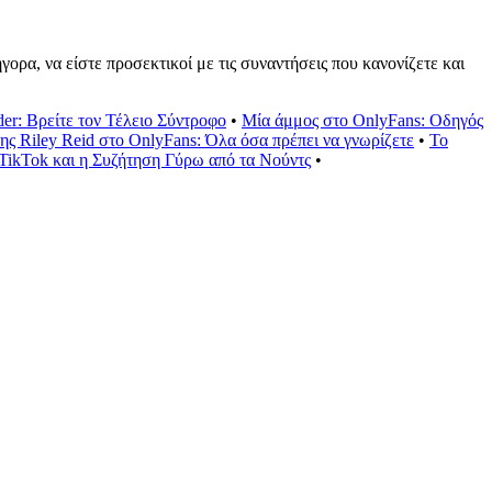
ορα, να είστε προσεκτικοί με τις συναντήσεις που κανονίζετε και
er: Βρείτε τον Τέλειο Σύντροφο
•
Μία άμμος στο OnlyFans: Οδηγός
ης Riley Reid στο OnlyFans: Όλα όσα πρέπει να γνωρίζετε
•
Το
TikTok και η Συζήτηση Γύρω από τα Νούντς
•