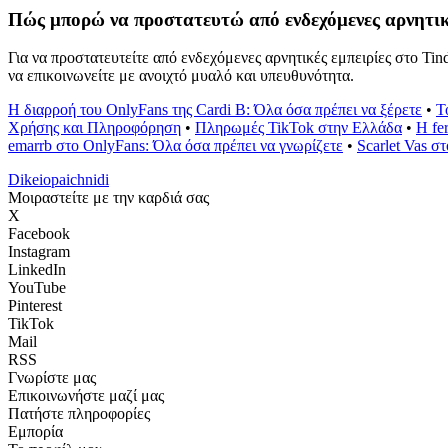
Πώς μπορώ να προστατευτώ από ενδεχόμενες αρνητικέ
Για να προστατευτείτε από ενδεχόμενες αρνητικές εμπειρίες στο Tin
να επικοινωνείτε με ανοιχτό μυαλό και υπευθυνότητα.
Η διαρροή του OnlyFans της Cardi B: Όλα όσα πρέπει να ξέρετε
•
Τ
Χρήσης και Πληροφόρηση
•
Πληρωμές TikTok στην Ελλάδα
•
Η fe
emarrb στο OnlyFans: Όλα όσα πρέπει να γνωρίζετε
•
Scarlet Vas 
Dikeiopaichnidi
Μοιραστείτε με την καρδιά σας
X
Facebook
Instagram
LinkedIn
YouTube
Pinterest
TikTok
Mail
RSS
Γνωρίστε μας
Επικοινωνήστε μαζί μας
Πατήστε πληροφορίες
Εμπορία