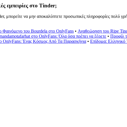
ς εμπειρίες στο Tinder;
der, μπορείτε να μην αποκαλύπτετε προσωπικές πληροφορίες πολύ γρήγ
ο Φαινόμενο του Bourdela στο OnlyFans
•
Αναθεώρηση του Ripe Tind
rnandamotafarhat στο OnlyFans: Όλα όσα πρέπει να ξέρετε
•
Προφίλ τ
στο OnlyFans: Ένας Κόσμος Από Τα Παρασκήνια
•
Επίδομα: Ελληνικό 