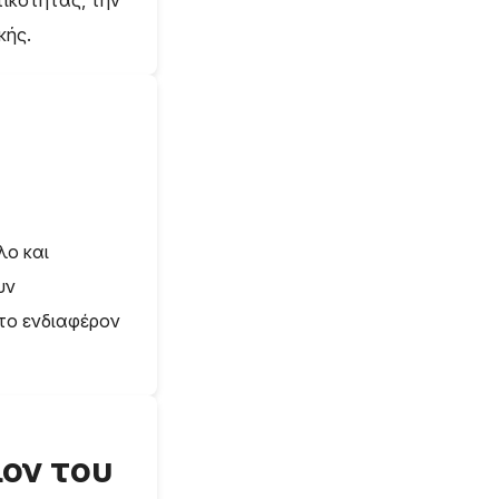
τικότητας, την
κής.
λο και
υν
το ενδιαφέρον
λον του