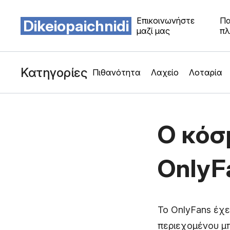
Επικοινωνήστε
Πα
Dikeiopaichnidi
μαζί μας
πλ
Κατηγορίες
Πιθανότητα
Λαχείο
Λοταρία
Ο κόσ
OnlyF
Το OnlyFans έχε
περιεχομένου μπ