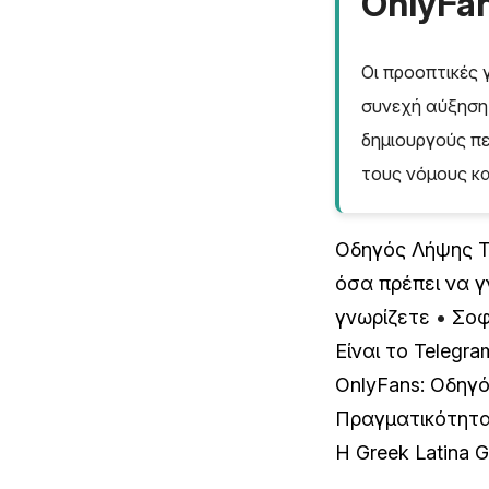
OnlyFa
Οι προοπτικές 
συνεχή αύξηση 
δημιουργούς πε
τους νόμους κα
Οδηγός Λήψης Ti
όσα πρέπει να γ
γνωρίζετε
•
Σοφ
Είναι το Telegra
OnlyFans: Οδηγ
Πραγματικότητα
Η Greek Latina G