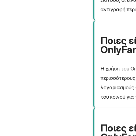
Ωστόσο, οι κίν
αντιγραφή περι
Ποιες ε
OnlyFa
Η χρήση του On
περισσότερους
λογαριασμούς 
του κοινού για
Ποιες ε