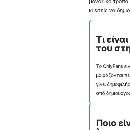
μοναδικό τρόπο.
κι εσείς να δημ
Τι είνα
του στη
Το OnlyFans εί
μοιράζονται πε
γίνει δημοφιλή
από δημιουργού
Ποιο εί