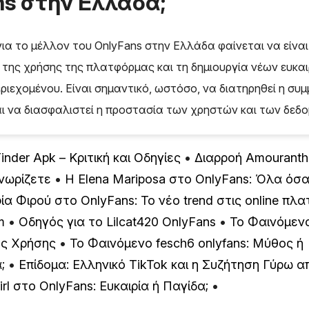
ns στην Ελλάδα;
για το μέλλον του OnlyFans στην Ελλάδα φαίνεται να είναι 
της χρήσης της πλατφόρμας και τη δημιουργία νέων ευκαι
ριεχομένου. Είναι σημαντικό, ωστόσο, να διατηρηθεί η συ
ι να διασφαλιστεί η προστασία των χρηστών και των δεδ
nder Apk – Κριτική και Οδηγίες
•
Διαρροή Amouranth
νωρίζετε
•
Η Elena Mariposa στο OnlyFans: Όλα όσα
ία Φιρού στο OnlyFans: Το νέο trend στις online πλ
m
•
Οδηγός για το Lilcat420 OnlyFans
•
Το Φαινόμενο
ός Χρήσης
•
Το Φαινόμενο fesch6 onlyfans: Μύθος ή
;
•
Επίδομα: Ελληνικό TikTok και η Συζήτηση Γύρω 
irl στο OnlyFans: Ευκαιρία ή Παγίδα;
•