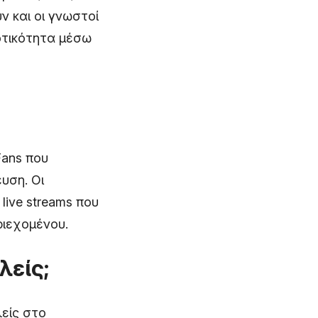
ν και οι γνωστοί
οτικότητα μέσω
Fans που
υση. Οι
live streams που
ριεχομένου.
λείς;
λείς στο