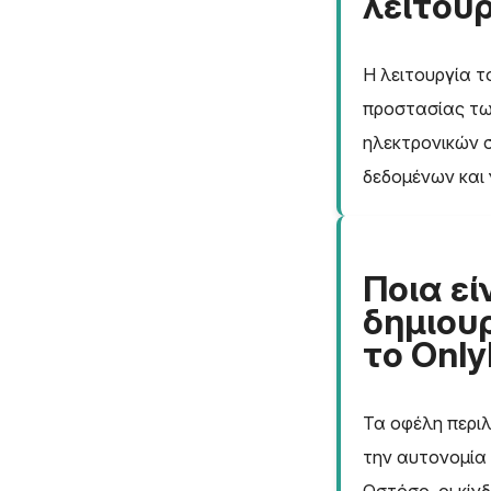
λειτουρ
Η λειτουργία τ
προστασίας τω
ηλεκτρονικών 
δεδομένων και 
Ποια εί
δημιου
το Only
Τα οφέλη περι
την αυτονομία 