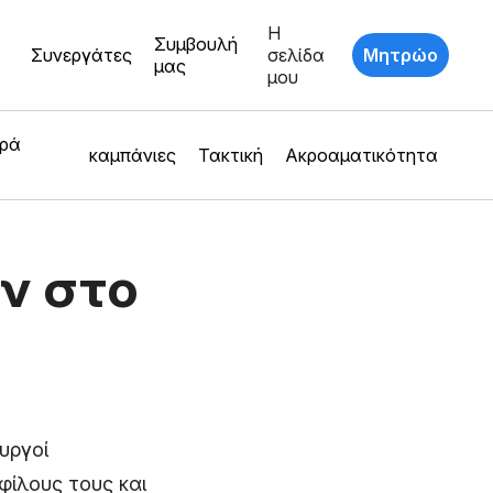
Η
Συμβουλή
Συνεργάτες
σελίδα
Μητρώο
μας
μου
ερά
καμπάνιες
Τακτική
Ακροαματικότητα
ν στο
υργοί
φίλους τους και