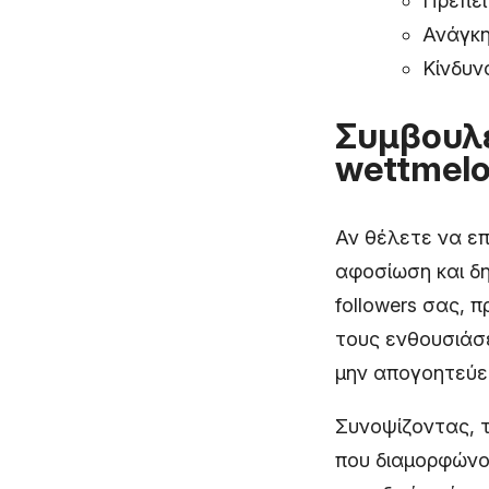
Πρέπει
Ανάγκη
Κίνδυν
Συμβουλέ
wettmel
Αν θέλετε να επ
αφοσίωση και δη
followers σας,
τους ενθουσιάσε
μην απογοητεύε
Συνοψίζοντας, τ
που διαμορφώνου