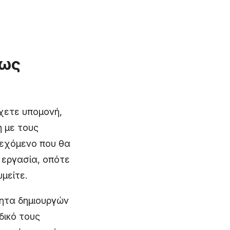
 ως
έχετε υπομονή,
η με τους
ιεχόμενο που θα
ι εργασία, οπότε
μείτε.
τητα δημιουργών
δικό τους