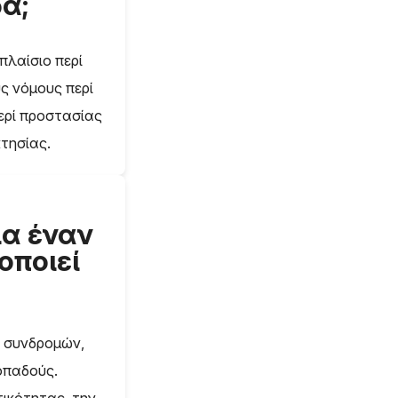
α;
πλαίσιο περί
ς νόμους περί
ερί προστασίας
τησίας.
ια έναν
οποιεί
ν συνδρομών,
 οπαδούς.