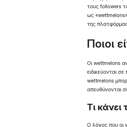
τους followers 
ως «wettmelons
της πλατφόρμας
Ποιοι ε
Οι wettmelons α
ειδικεύονται σε
wettmelons μπορ
απευθύνονται σε
Τι κάνει
Ο λόγος που οι 