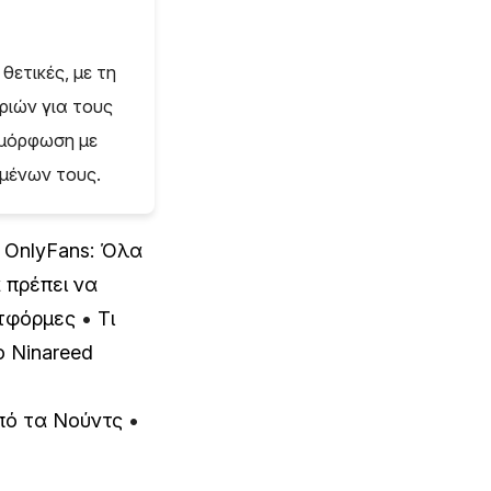
θετικές, με τη
ριών για τους
μμόρφωση με
ομένων τους.
 OnlyFans: Όλα
 πρέπει να
ατφόρμες
•
Τι
 Ninareed
από τα Νούντς
•