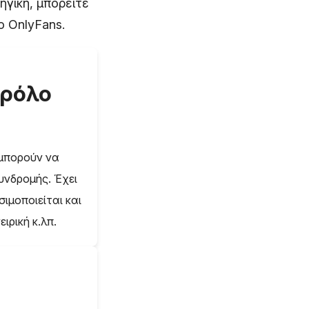
γική, μπορείτε
ο OnlyFans.
ο ρόλο
 μπορούν να
υνδρομής. Έχει
ιμοποιείται και
ιρική κ.λπ.