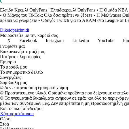
Ελπίδα Κρεμλί OnlyFans | Ελπιδακρεμλί OnlyFans
•
Η Ομάδα NBA R
•
Ο Μάγος του TikTok: Όλα όσα πρέπει να ξέρετε
•
Η Μελίνακεε Onl
πρέπει να γνωρίζετε
•
Οδηγός Twitch για το ARAM στο League of L
Dikeiopaichnidi
Μοιραστείτε με την καρδιά σας
X
Facebook
Instagram
LinkedIn
YouTube
Pin
Γνωρίστε μας
Επικοινωνήστε μαζί μας
Πατήστε πληροφορίες
Εμπορία
Το προφίλ μου
Το ενημερωτικό δελτίο
Συνεργάτες
Συμβουλή μας
© Δεν επιτρέπεται η εμπορική χρήση.
© Προστατευμένο υλικό. Ορισμένα προϊόντα που δείχνουμε αποτελο
© Τα πνευματικά δικαιώματα ανήκουν σε εμάς και όλο το περιεχόμεν
μέσω των συνδέσμων μας. Δεν επιτρέπεται η μη εξουσιοδοτημένη χρ
Εσωτερικοί σύνδεσμοι
Χάρτης ιστότοπου
Θέση
Στοά