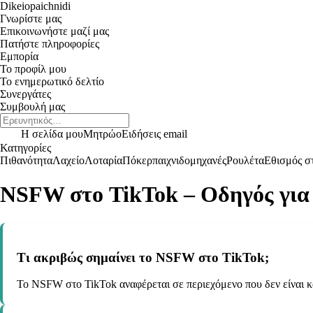
Dikeiopaichnidi
Γνωρίστε μας
Επικοινωνήστε μαζί μας
Πατήστε πληροφορίες
Εμπορία
Το προφίλ μου
Το ενημερωτικό δελτίο
Συνεργάτες
Συμβουλή μας
Η σελίδα μου
Μητρώο
Ειδήσεις email
Κατηγορίες
Πιθανότητα
Λαχείο
Λοταρία
Πόκερ
παιχνιδομηχανές
Ρουλέτα
Εθισμός στ
NSFW στο TikTok – Οδηγός για
Τι ακριβώς σημαίνει το NSFW στο TikTok;
Το NSFW στο TikTok αναφέρεται σε περιεχόμενο που δεν είναι κ