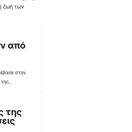
ή ζωή των
ών από
νέβασε στην
 της.
ς της
εις