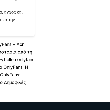
, άγχος και
τικά την
lyFans
•
Άρη
οστασία από τη
.hellen onlyfans
ο OnlyFans: Η
OnlyFans:
ιο Δημοφιλές