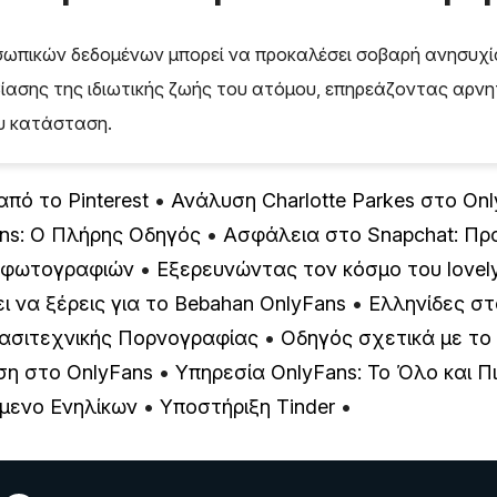
σωπικών δεδομένων μπορεί να προκαλέσει σοβαρή ανησυχία
ασης της ιδιωτικής ζωής του ατόμου, επηρεάζοντας αρνη
υ κατάσταση.
από το Pinterest
•
Ανάλυση Charlotte Parkes στο On
ns: Ο Πλήρης Οδηγός
•
Ασφάλεια στο Snapchat: Πρ
ν φωτογραφιών
•
Εξερευνώντας τον κόσμο του lovelyy
ι να ξέρεις για το Bebahan OnlyFans
•
Ελληνίδες στ
ασιτεχνικής Πορνογραφίας
•
Οδηγός σχετικά με το 
ση στο OnlyFans
•
Υπηρεσία OnlyFans: Το Όλο και Π
όμενο Ενηλίκων
•
Υποστήριξη Tinder
•