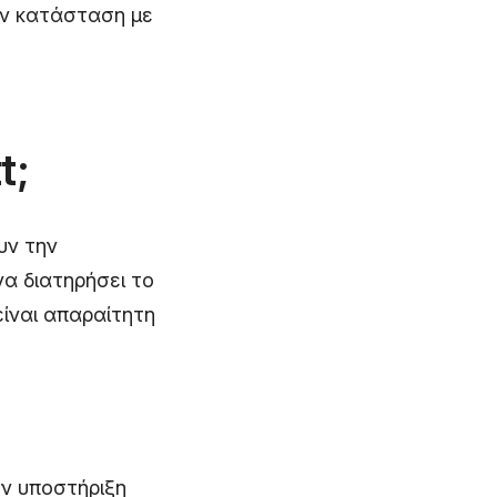
την κατάσταση με
t;
υν την
να διατηρήσει το
ίναι απαραίτητη
ην υποστήριξη