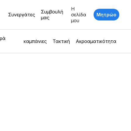
Η
Συμβουλή
Συνεργάτες
σελίδα
Μητρώο
μας
μου
ερά
καμπάνιες
Τακτική
Ακροαματικότητα