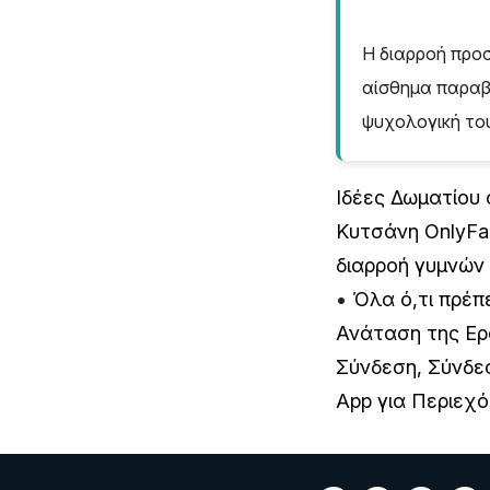
Η διαρροή προ
αίσθημα παραβί
ψυχολογική το
Ιδέες Δωματίου 
Κυτσάνη OnlyFa
διαρροή γυμνώ
•
Όλα ό,τι πρέπε
Ανάταση της Ερ
Σύνδεση, Σύνδε
App για Περιεχ