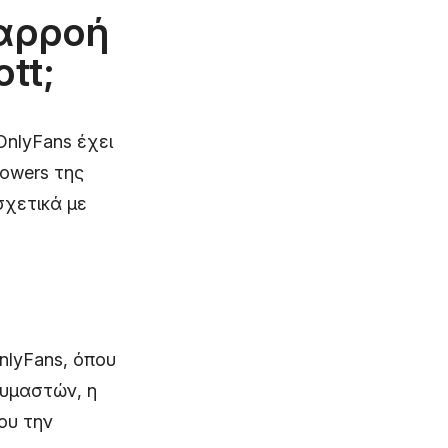
ιαρροή
tt;
OnlyFans έχει
lowers της
σχετικά με
nlyFans, όπου
αυμαστών, η
ου την