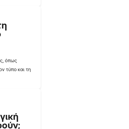
τη
ο
ες, όπως
ον τύπο και τη
γική
ούν;