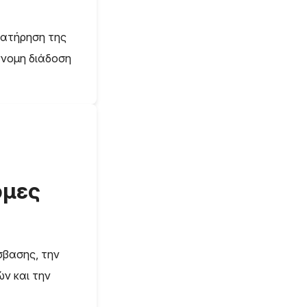
ιατήρηση της
άνομη διάδοση
ρμες
σβασης, την
ών και την