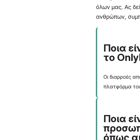
όλων μας. Ας δ
ανθρώπων, συμπ
Ποια ε
το Only
Οι διαρροές απ
πλατφόρμα του,
Ποια εί
προσωπ
όπως αυ