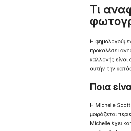
Τι ανα
φωτογρ
Η φημολογούμενη
προκαλέσει ανησυ
καλλονής είναι 
αυτήν την κατά
Ποια είνα
Η Michelle Scot
μοιράζεται περι
Michelle έχει κ