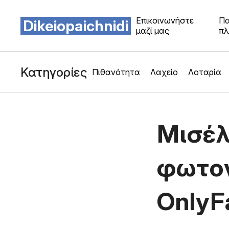
Επικοινωνήστε
Πα
Dikeiopaichnidi
μαζί μας
πλ
Κατηγορίες
Πιθανότητα
Λαχείο
Λοταρία
Μισέλ
φωτο
OnlyF