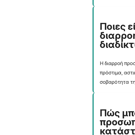
Ποιες ε
διαρρο
διαδίκτ
Η διαρροή προσ
πρόστιμα, αστι
σοβαρότητα τη
Πώς μπ
προσωπ
κατάστ