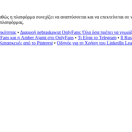
καθώς η πλατφόρμα συνεχίζει να αναπτύσσεται και να επεκτείνεται σε
ς πλατφόρμας.
ικότητας
•
Διαρροή nebraskawut OnlyFans: Όλα όσα πρέπει να γνωρί
yFans και η Amber Ajami στο OnlyFans
•
Τι Είναι το Telegram
•
Il Ru
Κατασκευές από το Pinterest
•
Οδηγός για τη Χρήση του LinkedIn Lea