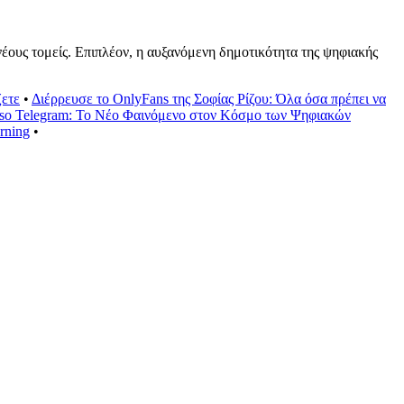
 νέους τομείς. Επιπλέον, η αυξανόμενη δημοτικότητα της ψηφιακής
ζετε
•
Διέρρευσε το OnlyFans της Σοφίας Ρίζου: Όλα όσα πρέπει να
sso Telegram: Το Νέο Φαινόμενο στον Κόσμο των Ψηφιακών
rning
•