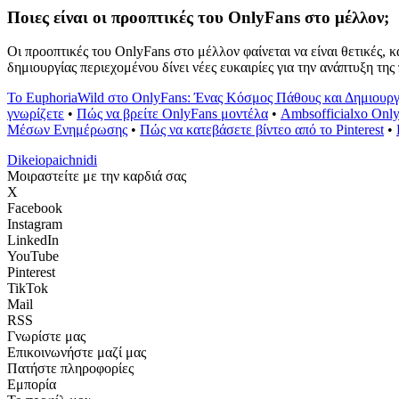
Ποιες είναι οι προοπτικές του OnlyFans στο μέλλον;
Οι προοπτικές του OnlyFans στο μέλλον φαίνεται να είναι θετικές, 
δημιουργίας περιεχομένου δίνει νέες ευκαιρίες για την ανάπτυξη τη
Το EuphoriaWild στο OnlyFans: Ένας Κόσμος Πάθους και Δημιουργ
γνωρίζετε
•
Πώς να βρείτε OnlyFans μοντέλα
•
Ambsofficialxo Onl
Μέσων Ενημέρωσης
•
Πώς να κατεβάσετε βίντεο από το Pinterest
•
Dikeiopaichnidi
Μοιραστείτε με την καρδιά σας
X
Facebook
Instagram
LinkedIn
YouTube
Pinterest
TikTok
Mail
RSS
Γνωρίστε μας
Επικοινωνήστε μαζί μας
Πατήστε πληροφορίες
Εμπορία