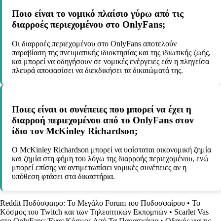
Ποιο είναι το νομικό πλαίσιο γύρω από τις
διαρροές περιεχομένου στο OnlyFans;
Οι διαρροές περιεχομένου στο OnlyFans αποτελούν
παραβίαση της πνευματικής ιδιοκτησίας και της ιδιωτικής ζωής,
και μπορεί να οδηγήσουν σε νομικές ενέργειες εάν η πληγείσα
πλευρά αποφασίσει να διεκδικήσει τα δικαιώματά της.
Ποιες είναι οι συνέπειες που μπορεί να έχει η
διαρροή περιεχομένου από το OnlyFans στον
ίδιο τον McKinley Richardson;
Ο McKinley Richardson μπορεί να υφίσταται οικονομική ζημία
και ζημία στη φήμη του λόγω της διαρροής περιεχομένου, ενώ
μπορεί επίσης να αντιμετωπίσει νομικές συνέπειες αν η
υπόθεση φτάσει στα δικαστήρια.
Reddit Ποδόσφαιρο: Το Μεγάλο Forum του Ποδοσφαίρου
•
Το
Κόσμος του Twitch και των Τηλεοπτικών Εκπομπών
•
Scarlet Vas
στο OnlyFans: Ένας Κόσμος Από Τα Παρασκήνια
•
Οδηγός για τις