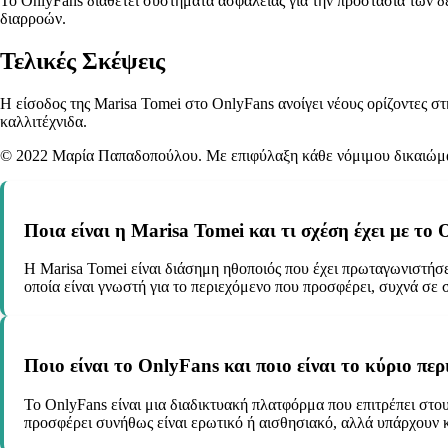
Το OnlyFans διαθέτει συστήματα ασφαλείας για την προστασία των δ
διαρροών.
Τελικές Σκέψεις
Η είσοδος της Marisa Tomei στο OnlyFans ανοίγει νέους ορίζοντες 
καλλιτέχνιδα.
© 2022 Μαρία Παπαδοπούλου. Με επιφύλαξη κάθε νόμιμου δικαιώμ
Ποια είναι η Marisa Tomei και τι σχέση έχει με το
Η Marisa Tomei είναι διάσημη ηθοποιός που έχει πρωταγωνιστήσε
οποία είναι γνωστή για το περιεχόμενο που προσφέρει, συχνά σε
Ποιο είναι το OnlyFans και ποιο είναι το κύριο πε
Το OnlyFans είναι μια διαδικτυακή πλατφόρμα που επιτρέπει στ
προσφέρει συνήθως είναι ερωτικό ή αισθησιακό, αλλά υπάρχουν κ