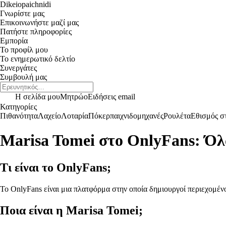
Dikeiopaichnidi
Γνωρίστε μας
Επικοινωνήστε μαζί μας
Πατήστε πληροφορίες
Εμπορία
Το προφίλ μου
Το ενημερωτικό δελτίο
Συνεργάτες
Συμβουλή μας
Η σελίδα μου
Μητρώο
Ειδήσεις email
Κατηγορίες
Πιθανότητα
Λαχείο
Λοταρία
Πόκερ
παιχνιδομηχανές
Ρουλέτα
Εθισμός στ
Marisa Tomei στο OnlyFans: Όλα
Τι είναι το OnlyFans;
Το OnlyFans είναι μια πλατφόρμα στην οποία δημιουργοί περιεχομένο
Ποια είναι η Marisa Tomei;