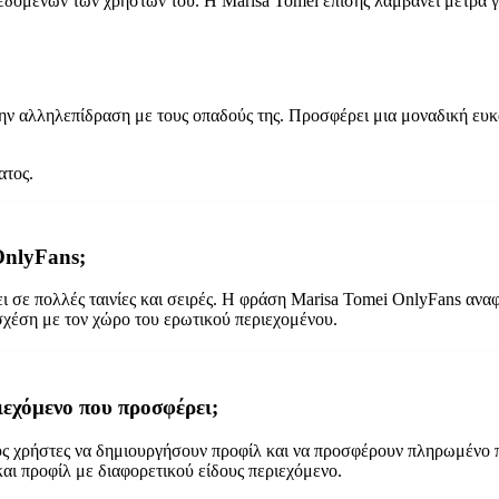
εδομένων των χρηστών του. Η Marisa Tomei επίσης λαμβάνει μέτρα γ
στην αλληλεπίδραση με τους οπαδούς της. Προσφέρει μια μοναδική ευ
ατος.
 OnlyFans;
ι σε πολλές ταινίες και σειρές. Η φράση Marisa Tomei OnlyFans ανα
 σχέση με τον χώρο του ερωτικού περιεχομένου.
ριεχόμενο που προσφέρει;
ους χρήστες να δημιουργήσουν προφίλ και να προσφέρουν πληρωμένο
αι προφίλ με διαφορετικού είδους περιεχόμενο.