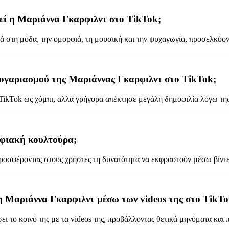
γεί η Μαριάννα Γκαρφιλντ στο TikTok;
στη μόδα, την ομορφιά, τη μουσική και την ψυχαγωγία, προσελκύοντ
 λογαριασμού της Μαριάννας Γκαρφιλντ στο TikTok;
ikTok ως χόμπι, αλλά γρήγορα απέκτησε μεγάλη δημοφιλία λόγω της δ
ηφιακή κουλτούρα;
 προσφέροντας στους χρήστες τη δυνατότητα να εκφραστούν μέσω βίντ
 η Μαριάννα Γκαρφιλντ μέσω των videos της στο TikTo
ι το κοινό της με τα videos της, προβάλλοντας θετικά μηνύματα και 