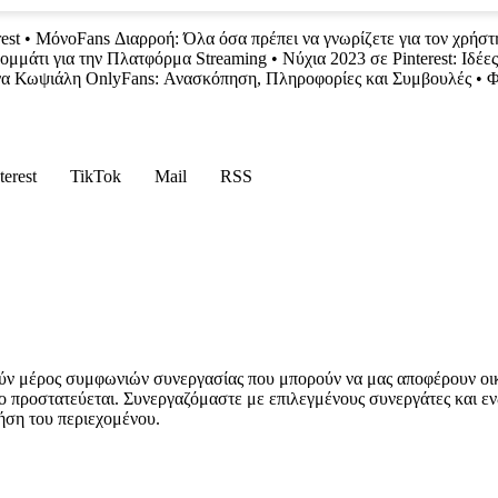
est
•
ΜόνοFans Διαρροή: Όλα όσα πρέπει να γνωρίζετε για τον χρήστ
ομμάτι για την Πλατφόρμα Streaming
•
Νύχια 2023 σε Pinterest: Ιδέε
α Κωψιάλη OnlyFans: Ανασκόπηση, Πληροφορίες και Συμβουλές
•
Φ
terest
TikTok
Mail
RSS
ύν μέρος συμφωνιών συνεργασίας που μπορούν να μας αποφέρουν οι
ο προστατεύεται. Συνεργαζόμαστε με επιλεγμένους συνεργάτες και εν
ήση του περιεχομένου.