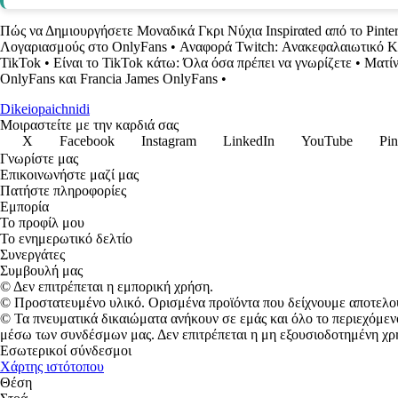
Πώς να Δημιουργήσετε Μοναδικά Γκρι Νύχια Inspirαted από το Pinter
Λογαριασμούς στο OnlyFans
•
Αναφορά Twitch: Ανακεφαλαιωτικό Κ
TikTok
•
Είναι το TikTok κάτω: Όλα όσα πρέπει να γνωρίζετε
•
Ματίν
OnlyFans και Francia James OnlyFans
•
Dikeiopaichnidi
Μοιραστείτε με την καρδιά σας
X
Facebook
Instagram
LinkedIn
YouTube
Pin
Γνωρίστε μας
Επικοινωνήστε μαζί μας
Πατήστε πληροφορίες
Εμπορία
Το προφίλ μου
Το ενημερωτικό δελτίο
Συνεργάτες
Συμβουλή μας
© Δεν επιτρέπεται η εμπορική χρήση.
© Προστατευμένο υλικό. Ορισμένα προϊόντα που δείχνουμε αποτελο
© Τα πνευματικά δικαιώματα ανήκουν σε εμάς και όλο το περιεχόμεν
μέσω των συνδέσμων μας. Δεν επιτρέπεται η μη εξουσιοδοτημένη χρ
Εσωτερικοί σύνδεσμοι
Χάρτης ιστότοπου
Θέση