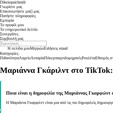
Dikeiopaichnidi
Γνωρίστε μας
Επικοινωνήστε μαζί μας
Πατήστε πληροφορίες
Εμπορία
Το προφίλ μου
Το ενημερωτικό δελτίο
Συνεργάτες
Συμβουλή μας
Η σελίδα μου
Μητρώο
Ειδήσεις email
Κατηγορίες
Πιθανότητα
Λαχείο
Λοταρία
Πόκερ
παιχνιδομηχανές
Ρουλέτα
Εθισμός στ
Μαριάννα Γκάριλντ στο TikTok:
Ποια είναι η δημοφιλία της Μαριάννας Γκαρφιλντ 
Η Μαριάννα Γκαρφιλντ είναι μια από τις πιο δημοφιλείς δημιουργ