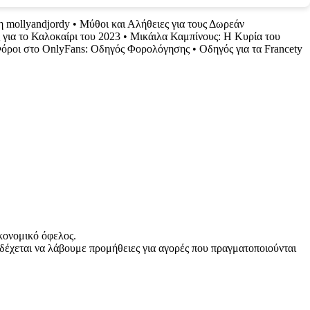
η mollyandjordy
•
Μύθοι και Αλήθειες για τους Δωρεάν
ς για το Καλοκαίρι του 2023
•
Μικάιλα Καμπίνους: Η Κυρία του
όροι στο OnlyFans: Οδηγός Φορολόγησης
•
Οδηγός για τα Francety
κονομικό όφελος.
δέχεται να λάβουμε προμήθειες για αγορές που πραγματοποιούνται