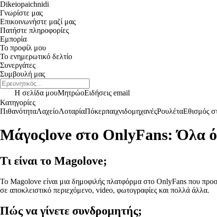
Dikeiopaichnidi
Γνωρίστε μας
Επικοινωνήστε μαζί μας
Πατήστε πληροφορίες
Εμπορία
Το προφίλ μου
Το ενημερωτικό δελτίο
Συνεργάτες
Συμβουλή μας
Η σελίδα μου
Μητρώο
Ειδήσεις email
Κατηγορίες
Πιθανότητα
Λαχείο
Λοταρία
Πόκερ
παιχνιδομηχανές
Ρουλέτα
Εθισμός στ
Μάγοςlove στο OnlyFans: Όλα ό
Τι είναι το Magolove;
Το Magolove είναι μια δημοφιλής πλατφόρμα στο OnlyFans που προ
σε αποκλειστικό περιεχόμενο, video, φωτογραφίες και πολλά άλλα.
Πώς να γίνετε συνδρομητής;