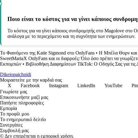
Ποιο είναι το κόστος για να γίνει κάποιος συνδρο
Το κόστος για να γίνει κάποιος συνδρομητής στο Magolove στο O
ανάλογα με το περιεχόμενο και τη συχνότητα των ενημερώσεων.
Το Φαινόμενο της Katie Sigmond στο OnlyFans
•
Η Μπέλα Θορν και 
SweetMariaX OnlyFans και οι διαρροές: Όλο όσο πρέπει να γνωρίζετ
Εκπομπών
•
Βιβλιοθήκη Διαφημίσεων TikTok: Ο Οδηγός Σας για τις 
Dikeiopaichnidi
Μοιραστείτε με την καρδιά σας
X
Facebook
Instagram
LinkedIn
YouTube
Pin
Γνωρίστε μας
Επικοινωνήστε μαζί μας
Πατήστε πληροφορίες
Εμπορία
Το προφίλ μου
Το ενημερωτικό δελτίο
Συνεργάτες
Συμβουλή μας
© Δεν επιτρέπεται η εμπορική χρήση.