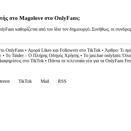
μητής στο Magolove στο OnlyFans;
nlyFans καθορίζεται από τον ίδιο τον δημιουργό. Συνήθως, οι συνδρ
το OnlyFans
•
Αγορά Likes και Followers στο TikTok
•
Άρθρο: Τι πρέ
ε
•
Το Tinder – Ο Πλήρης Οδηγός Χρήσης
•
Το jasi.bae onlyfans: Όλ
Διαφημίσεις στο TikTok
•
Πάντα τα τελευταία νέα για τα OnlyFans Fee
terest
TikTok
Mail
RSS