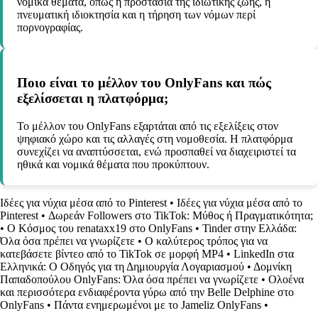
νομικά θέματα, όπως η προστασία της ιδιωτικής ζωής, η
πνευματική ιδιοκτησία και η τήρηση των νόμων περί
πορνογραφίας.
Ποιο είναι το μέλλον του OnlyFans και πώς
εξελίσσεται η πλατφόρμα;
Το μέλλον του OnlyFans εξαρτάται από τις εξελίξεις στον
ψηφιακό χώρο και τις αλλαγές στη νομοθεσία. Η πλατφόρμα
συνεχίζει να αναπτύσσεται, ενώ προσπαθεί να διαχειριστεί τα
ηθικά και νομικά θέματα που προκύπτουν.
Ιδέες για νύχια μέσα από το Pinterest
•
Ιδέες για νύχια μέσα από το
Pinterest
•
Δωρεάν Followers στο TikTok: Μύθος ή Πραγματικότητα;
•
Ο Κόσμος του renataxx19 στο OnlyFans
•
Tinder στην Ελλάδα:
Όλα όσα πρέπει να γνωρίζετε
•
Ο καλύτερος τρόπος για να
κατεβάσετε βίντεο από το TikTok σε μορφή MP4
•
LinkedIn στα
Ελληνικά: Ο Οδηγός για τη Δημιουργία Λογαριασμού
•
Δομνίκη
Παπαδοπούλου OnlyFans: Όλα όσα πρέπει να γνωρίζετε
•
Ολοένα
και περισσότερα ενδιαφέροντα γύρω από την Belle Delphine στο
OnlyFans
•
Πάντα ενημερωμένοι με τo Jameliz OnlyFans
•