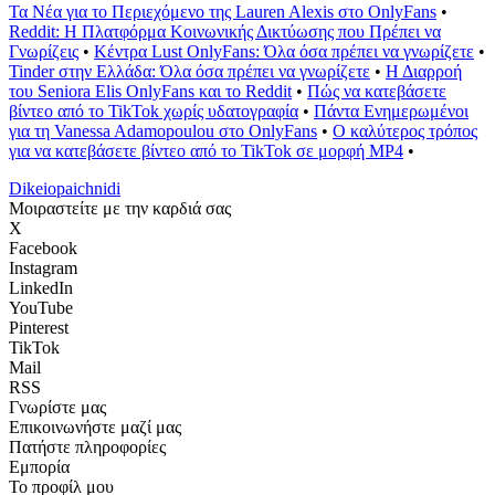
Τα Νέα για το Περιεχόμενο της Lauren Alexis στο OnlyFans
•
Reddit: Η Πλατφόρμα Κοινωνικής Δικτύωσης που Πρέπει να
Γνωρίζεις
•
Κέντρα Lust OnlyFans: Όλα όσα πρέπει να γνωρίζετε
•
Tinder στην Ελλάδα: Όλα όσα πρέπει να γνωρίζετε
•
Η Διαρροή
του Seniora Elis OnlyFans και το Reddit
•
Πώς να κατεβάσετε
βίντεο από το TikTok χωρίς υδατογραφία
•
Πάντα Ενημερωμένοι
για τη Vanessa Adamopoulou στο OnlyFans
•
Ο καλύτερος τρόπος
για να κατεβάσετε βίντεο από το TikTok σε μορφή MP4
•
Dikeiopaichnidi
Μοιραστείτε με την καρδιά σας
X
Facebook
Instagram
LinkedIn
YouTube
Pinterest
TikTok
Mail
RSS
Γνωρίστε μας
Επικοινωνήστε μαζί μας
Πατήστε πληροφορίες
Εμπορία
Το προφίλ μου