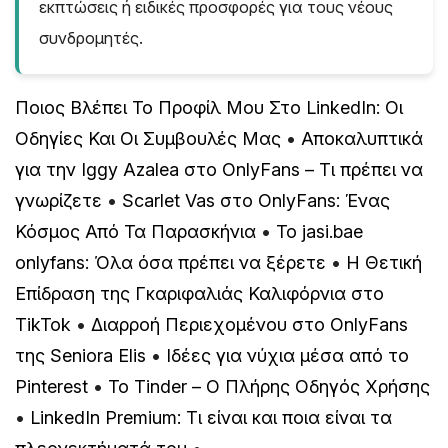
εκπτώσεις ή ειδικές προσφορές για τους νέους
συνδρομητές.
Ποιος Βλέπει Το Προφίλ Μου Στο LinkedIn: Οι
Οδηγίες Και Οι Συμβουλές Μας
•
Αποκαλυπτικά
για την Iggy Azalea στο OnlyFans – Τι πρέπει να
γνωρίζετε
•
Scarlet Vas στο OnlyFans: Ένας
Κόσμος Από Τα Παρασκήνια
•
Το jasi.bae
onlyfans: Όλα όσα πρέπει να ξέρετε
•
Η Θετική
Επίδραση της Γκαριφαλιάς Καλιφόρνια στο
TikTok
•
Διαρροή Περιεχομένου στο OnlyFans
της Seniora Elis
•
Ιδέες για νύχια μέσα από το
Pinterest
•
Το Tinder – Ο Πλήρης Οδηγός Χρήσης
•
LinkedIn Premium: Τι είναι και ποια είναι τα